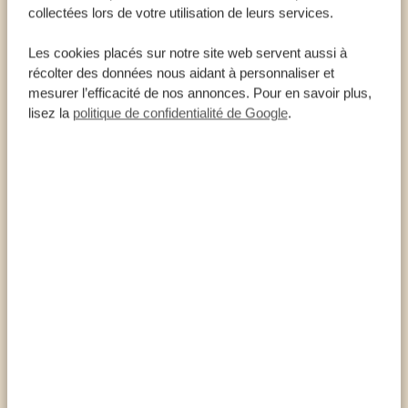
collectées lors de votre utilisation de leurs services.
Crocodiles
Impalas
Les cookies placés sur notre site web servent aussi à
récolter des données nous aidant à personnaliser et
Lions
mesurer l’efficacité de nos annonces. Pour en savoir plus,
Léopards
lisez la
politique de confidentialité de Google
.
Lycaons
Rhinocéros noirs
Guépards
Hyènes
À PROPOS DE LA RÉSERVE DE HLUHLUWE-
IMFOLOZI
Fondée en 1895 pour former deux parcs
(Hluhluwe et iMfolozi), c’est la plus ancienne
réserve d’Afrique du Sud et probablement du
monde entier.