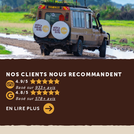
Footer
NOS CLIENTS NOUS RECOMMANDENT
4.9/5
Basé sur
933+ avis
4.8/5
Basé sur
578+ avis
EN LIRE PLUS