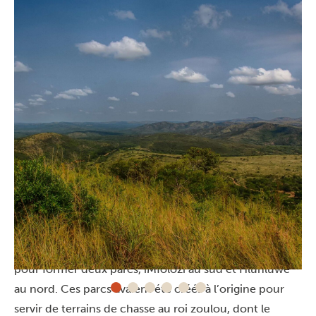
Entre histoire zouloue et rhinocéros blancs
La réserve de Hluhluwe-iMfolozi se trouve dans la
province du KwaZulu-Natal et a été créée en 1895
pour former deux parcs, iMfolozi au sud et Hluhluwe
au nord. Ces parcs avaient été créés à l’origine pour
servir de terrains de chasse au roi zoulou, dont le