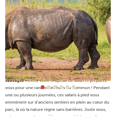
Activités dans la réserve de Hluhluwe-
iMfolozi
Safaris à pied guidés sur d’anciens sentiers
sauvages
Mettez votre chapeau de safari et préparez-
vous pour une randonnée hors du commun ! Pendant
une ou plusieurs journées, ces safaris à pied vous
emmènent sur d’anciens sentiers en plein au cœur du
parc, là où la nature règne sans barrières. Juste vous,