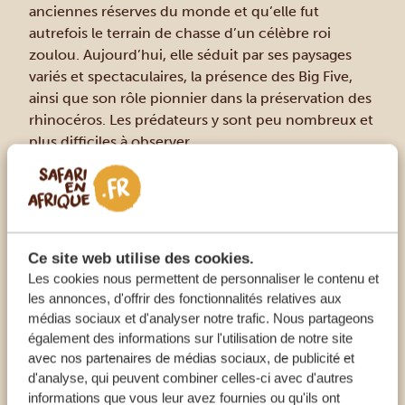
anciennes réserves du monde et qu’elle fut
autrefois le terrain de chasse d’un célèbre roi
zoulou. Aujourd’hui, elle séduit par ses paysages
variés et spectaculaires, la présence des Big Five,
ainsi que son rôle pionnier dans la préservation des
rhinocéros. Les prédateurs y sont peu nombreux et
plus difficiles à observer.
ANIMAUX LES PLUS COMMUNS
Rhinocéros blancs
Éléphants
Buffles
Ce site web utilise des cookies.
Les cookies nous permettent de personnaliser le contenu et
Zèbres
les annonces, d'offrir des fonctionnalités relatives aux
Gnous
médias sociaux et d'analyser notre trafic. Nous partageons
également des informations sur l'utilisation de notre site
Nyalas (une espèce d’antilope discrète)
avec nos partenaires de médias sociaux, de publicité et
Girafes
d'analyse, qui peuvent combiner celles-ci avec d'autres
Hippopotames
informations que vous leur avez fournies ou qu'ils ont