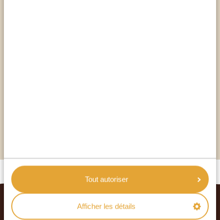
À l’origine de l’un des tout premiers
programmes de conservation des rhinocéros.
Les rhinocéros blancs du monde entier sont
probablement tous issus du pool génétique de
Hluhluwe.
Situé dans la province du KwaZulu-Natal, c’est
l’ancien terrain de chasse du roi Shaka de
l’empire zoulou.
Abrite plus de 1 000 rhinocéros blancs et plus
de 300 rhinocéros noirs.
Abrite le superbe lycaon, une espèce rare.
Tout autoriser
Afficher les détails
VOYAGES ASSOCIÉS