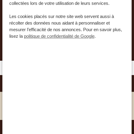
collectées lors de votre utilisation de leurs services.
unique et inoubliable. Nos experts vous aideront
à organiser le plus beau voyage de votre vie.
Les cookies placés sur notre site web servent aussi à
récolter des données nous aidant à personnaliser et
mesurer l’efficacité de nos annonces. Pour en savoir plus,
lisez la
politique de confidentialité de Google
.
DEMANDER UN DEVIS POUR CE VOYAGE
CITY LODGE HOTEL - VA WATERFRONT
SILVER
VOIR CET HÔTEL
CAPE HERITAGE HOTEL
GOLD