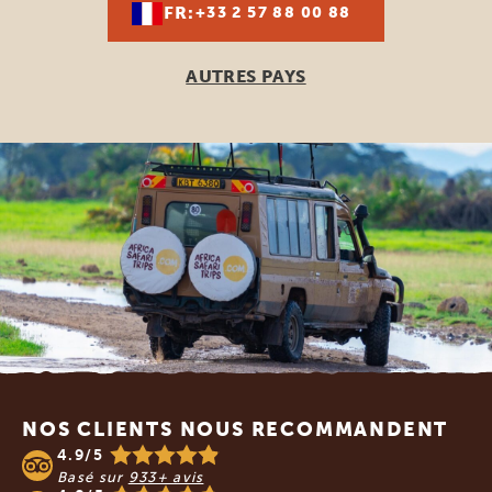
FR:
+33 2 57 88 00 88
AUTRES PAYS
Footer
NOS CLIENTS NOUS RECOMMANDENT
4.9/5
Basé sur
933+ avis