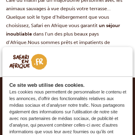
café du matin par un majordome personnel avec les
animaux sauvages à vue depuis votre terrasse…
Quelque soit le type d’hébergement que vous
choisissez, Safari en Afrique vous garantit
un séjour
inoubliable
dans l’un des plus beaux pays
d’Afrique.Nous sommes prêts et impatients de
personnaliser votre séjour pour l’adapter à vos besoins
et souhaits, en travaillant avec vous à peaufiner
l’itinéraire de vos rêves.
Ce site web utilise des cookies.
Les cookies nous permettent de personnaliser le contenu et
LE VOYAGE DE VOS RÊVES DEVIENT RÉALITÉ
les annonces, d'offrir des fonctionnalités relatives aux
AVEC SAFARI EN AFRIQUE.
médias sociaux et d'analyser notre trafic. Nous partageons
également des informations sur l'utilisation de notre site
Ce voyage vous intéresse ? Tous les voyages que
avec nos partenaires de médias sociaux, de publicité et
d'analyse, qui peuvent combiner celles-ci avec d'autres
nous organisons sont privés et composés sur
informations que vous leur avez fournies ou qu'ils ont
mesure, afin de vous faire passer un séjour