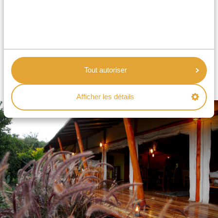
salles à manger. Les seules petites choses à prendre en
compte sont que la connection WiFi peut n’être
disponible que dans certaines zones, et que le dîner
est généralement servi sous forme de buffet. Cela dit
les hébergements sont habituellement situés dans de
Tout autoriser
très beaux cadres et que certains disposent de
piscines ou autres extras.
Afficher les détails