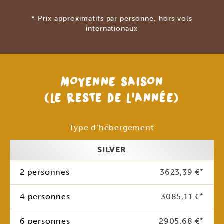
* Prix approximatifs par personne, hors vols
internationaux
MOYENNE SAISON
(LE RESTE DE L’ANNÉE)
Type d’hébergement
SILVER
2 personnes
3623,39 €
*
4 personnes
3085,11 €
*
6 personnes
2905,68 €
*