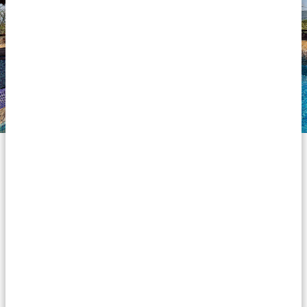
Hébergements Silver
Nos hébergements de la catégorie Silver sont
confortables et ont un prix abordable : une option
intéressante pour un voyage agréable en Tanzanie.
Rien de glamour ou luxueux, mais un hébergement
correct et plaisant pour y passer une nuit. Vous logez
dans des hébergements bien entretenus avec des
chambres propres, des lits confortables, des salles de
bain privées avec des douches chaudes et de belles