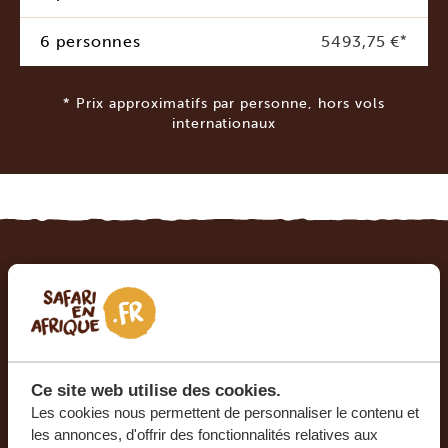
6 personnes
5493,75 €
*
* Prix approximatifs par personne, hors vols
internationaux
LE VOYAGE DE VOS RÊVES DEVIENT RÉALITÉ
AVEC SAFARI EN AFRIQUE.
Ce voyage vous intéresse ? Tous les voyages que
nous organisons sont privés et composés sur
Ce site web utilise des cookies.
mesure, afin de vous faire passer un séjour
Les cookies nous permettent de personnaliser le contenu et
unique et inoubliable. Nos experts vous aideront
les annonces, d'offrir des fonctionnalités relatives aux