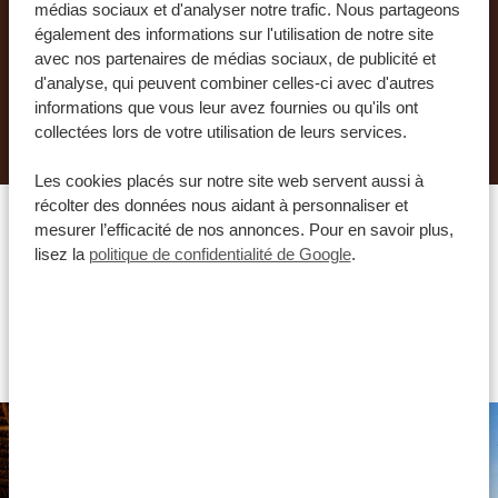
médias sociaux et d'analyser notre trafic. Nous partageons
à organiser le plus beau voyage de votre vie.
également des informations sur l'utilisation de notre site
avec nos partenaires de médias sociaux, de publicité et
d'analyse, qui peuvent combiner celles-ci avec d'autres
informations que vous leur avez fournies ou qu'ils ont
DEMANDER UN DEVIS POUR CE VOYAGE
collectées lors de votre utilisation de leurs services.
Les cookies placés sur notre site web servent aussi à
récolter des données nous aidant à personnaliser et
mesurer l’efficacité de nos annonces. Pour en savoir plus,
lisez la
politique de confidentialité de Google
.
Quel hébergement vous
conviendrait le mieux ?