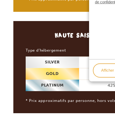
de confident
HAUTE SAISON
(JAN
2 p
Type d’hébergement
SILVER
288
Afficher 
GOLD
340
PLATINUM
425
* Prix approximatifs par personne, hors vol