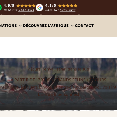
4.9/5
4.8/5
Basé sur
933+ avis
Basé sur
578+ avis
NATIONS
DÉCOUVREZ L’AFRIQUE
CONTACT
7 jours Kenya : safari dans le sud
*
À PARTIR DE 1392 €
/ GRANDS FÉLINS / 7 JOURS
ncl. guide, jeep safari, hôtel et entrée aux parcs, excl. vols i
base de 6 personnes)