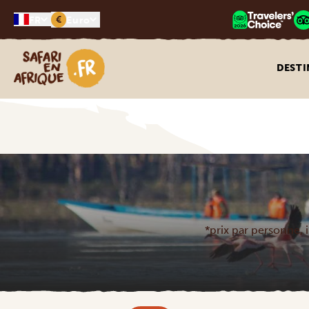
€
FR
Euro
Safari en Afrique
DESTI
*prix par personne, i