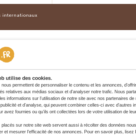
s internationaux
OYENNE SAISON
(LE RESTE DE L’ANNÉ
ersonnes
4 personnes
b utilise des cookies.
nous permettent de personnaliser le contenu et les annonces, d'offri
5,01 €
*
1534,93 €
*
tés relatives aux médias sociaux et d'analyser notre trafic. Nous par
s informations sur l'utilisation de notre site avec nos partenaires d
2,18 €
*
2045,17 €
*
publicité et d'analyse, qui peuvent combiner celles-ci avec d'autres i
r avez fournies ou qu'ils ont collectées lors de votre utilisation de leu
1,55 €
*
2644,55 €
*
 placés sur notre site web servent aussi à récolter des données nous
r et mesurer l’efficacité de nos annonces. Pour en savoir plus, lisez 
s internationaux