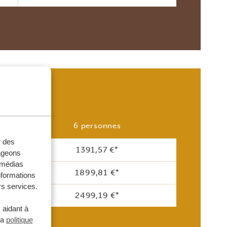
E)
6 personnes
r des
1391,57 €
*
tageons
e médias
1899,81 €
*
nformations
rs services.
2499,19 €
*
 aidant à
la
politique