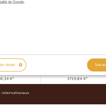
ialité de Google
.
VIER, JUILLET, AOÛT, SEPTEMBRE ET
ersonnes
4 personnes
0,96 €
*
2370,48 €
*
les détails
Tout au
9,62 €
*
2871,11 €
*
8,34 €
*
3719,84 €
*
s internationaux