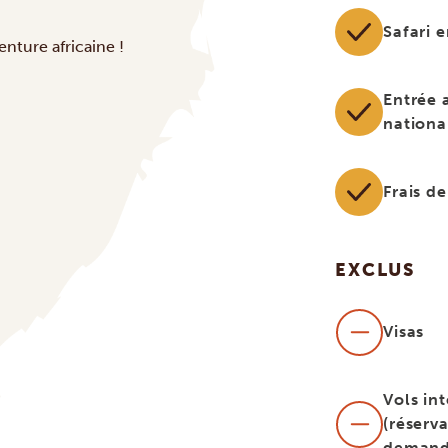
Safari 
ture africaine !
Entrée 
nation
Frais de
EXCLUS
Visas
Vols in
(réserva
demand