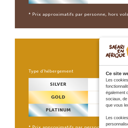
* Prix approximatifs par personne, hors vol
M
2 p
Type d’hébergement
Ce site we
Les cookies 
SILVER
196
fonctionnali
également de
GOLD
250
sociaux, de 
que vous leu
PLATINUM
310
Les cookies
personnalise
* Prix approximatifs par personne, hors vol