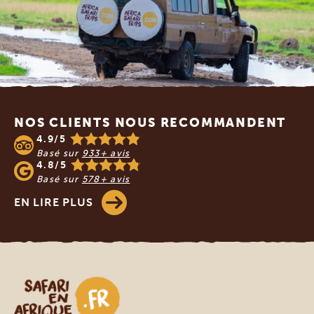
Footer
NOS CLIENTS NOUS RECOMMANDENT
4.9/5
Basé sur
933+ avis
4.8/5
Basé sur
578+ avis
EN LIRE PLUS
Safari en Afrique