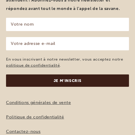
attendent ! Abonnez-vous à notre newsletter et
répondez avant tout le monde à l’appel de la savane.
Votre
nom
(Nécessaire)
Votre
adresse
e-
mail
En vous inscrivant à notre newsletter, vous acceptez notre
(Nécessaire)
politique de confidentialité
.
Conditions générales de vente
Politique de confidentialité
Contactez-nous