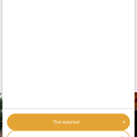
correct et plaisant pour y passer une nuit. Vous logez
dans des hébergements bien entretenus avec des
chambres propres, des lits confortables, des salles de
bain privées avec des douches chaudes et de belles
salles à manger. Les seules petites choses à prendre en
compte sont que la connection WiFi peut n’être
disponible que dans certaines zones, et que le dîner
est généralement servi sous forme de buffet. Cela dit
les hébergements sont habituellement situés dans de
très beaux cadres et que certains disposent de
piscines ou autres extras.
Tout autoriser