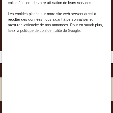
collectées lors de votre utilisation de leurs services.
unique et inoubliable. Nos experts vous aideront
à organiser le plus beau voyage de votre vie.
Les cookies placés sur notre site web servent aussi à
récolter des données nous aidant à personnaliser et
mesurer l’efficacité de nos annonces. Pour en savoir plus,
lisez la
politique de confidentialité de Google
.
DEMANDER UN DEVIS POUR CE VOYAGE
CITY LODGE HOTEL - VA WATERFRONT
SILVER
VOIR CET HÔTEL
CAPE HERITAGE HOTEL
GOLD