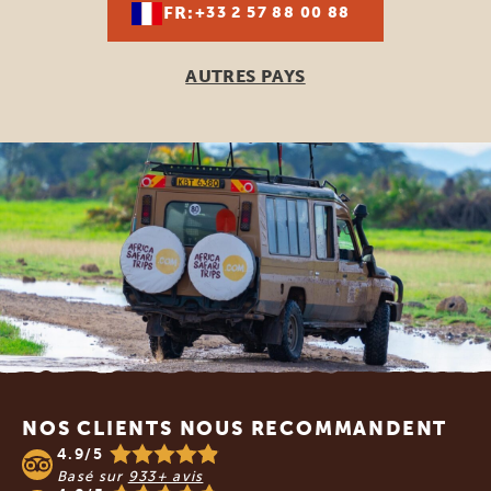
FR:
+33 2 57 88 00 88
AUTRES PAYS
Footer
NOS CLIENTS NOUS RECOMMANDENT
4.9/5
Basé sur
933+ avis