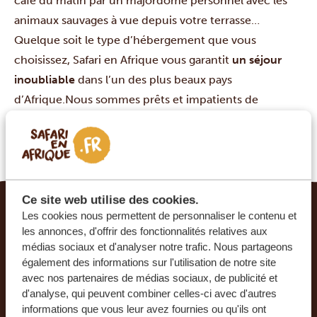
café du matin par un majordome personnel avec les
animaux sauvages à vue depuis votre terrasse…
Quelque soit le type d’hébergement que vous
choisissez, Safari en Afrique vous garantit
un séjour
inoubliable
dans l’un des plus beaux pays
d’Afrique.Nous sommes prêts et impatients de
personnaliser votre séjour pour l’adapter à vos besoins
et souhaits, en travaillant avec vous à peaufiner
l’itinéraire de vos rêves.
Ce site web utilise des cookies.
Les cookies nous permettent de personnaliser le contenu et
LE VOYAGE DE VOS RÊVES DEVIENT RÉALITÉ
les annonces, d'offrir des fonctionnalités relatives aux
AVEC SAFARI EN AFRIQUE.
médias sociaux et d'analyser notre trafic. Nous partageons
également des informations sur l'utilisation de notre site
Ce voyage vous intéresse ? Tous les voyages que
avec nos partenaires de médias sociaux, de publicité et
d'analyse, qui peuvent combiner celles-ci avec d'autres
nous organisons sont privés et composés sur
informations que vous leur avez fournies ou qu'ils ont
mesure, afin de vous faire passer un séjour