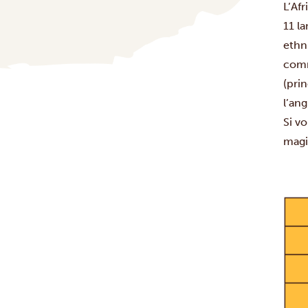
L’Afr
11 la
ethn
comm
(pri
l’an
Si v
magi