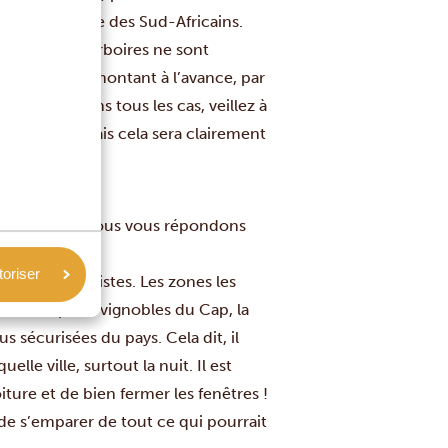
très appréciée des Sud-Africains.
12 %.
Les pourboires ne sont
convenu d’un montant à l’avance, par
 inclus. Dans tous les cas, veillez à
 pourboire, mais cela sera clairement
ûr ? Eh bien, nous vous répondons
toriser
our les touristes. Les zones les
ieue du Cap, les vignobles du Cap, la
us sécurisées du pays. Cela dit, il
lle ville, surtout la nuit. Il est
oiture et de bien fermer les fenêtres !
 de s’emparer de tout ce qui pourrait