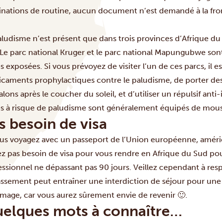
inations de routine, aucun document n’est demandé à la fron
aludisme n’est présent que dans trois provinces d’Afrique d
 Le parc national Kruger et le parc national Mapungubwe sont 
s exposées. Si vous prévoyez de visiter l’un de ces parcs, i
caments prophylactiques contre le paludisme, de porter de
lons après le coucher du soleil, et d’utiliser un répulsif anti
s à risque de paludisme sont généralement équipés de mous
s besoin de visa
ous voyagez avec un passeport de l’Union européenne, améri
ez pas besoin de visa pour vous rendre en Afrique du Sud pou
essionnel ne dépassant pas 90 jours. Veillez cependant à resp
ssement peut entraîner une interdiction de séjour pour une 
age, car vous aurez sûrement envie de revenir 🙂.
elques mots à connaître…