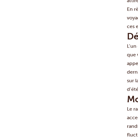
attir
En r
voyag
ces 
Dé
L’un
que 
appe
dern
sur l
d’été
Mo
Le ra
acce
rands
fluc