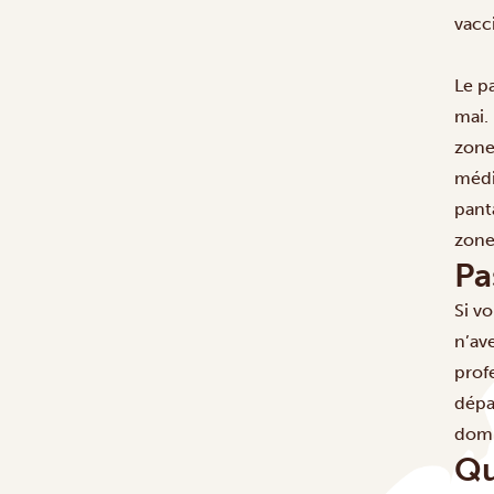
vacc
Le p
mai.
zone
médi
panta
zone
Pa
Si v
n’av
prof
dépa
domm
Qu