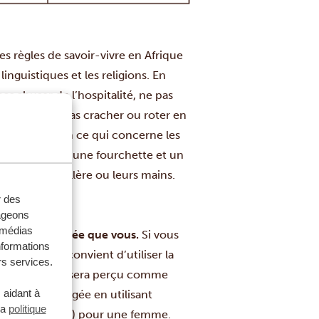
des règles de savoir-vivre en Afrique
linguistiques et les religions. En
as abuser de l’hospitalité, ne pas
 les gens, ne pas cracher ou roter en
 ses hôtes. En ce qui concerne les
ralement avec une fourchette et un
ouvent une cuillère ou leurs mains.
r des
tageons
e médias
rsonne plus âgée que vous.
Si vous
nformations
ue vous, il convient d’utiliser la
rs services.
e comportement sera perçu comme
 aidant à
sonne plus âgée en utilisant
la
politique
auntie » (tante) pour une femme.