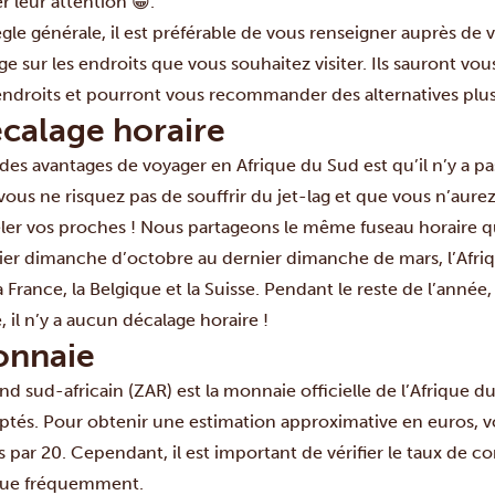
er leur attention 😁.
ègle générale, il est préférable de vous renseigner auprès de 
e sur les endroits que vous souhaitez visiter. Ils sauront vou
endroits et pourront vous recommander des alternatives plus 
calage horaire
 des avantages de voyager en Afrique du Sud est qu’il n’y a pas
vous ne risquez pas de souffrir du jet-lag et que vous n’aurez
ler vos proches ! Nous partageons le même fuseau horaire qu
ier dimanche d’octobre au dernier dimanche de mars, l’Afriq
a France, la Belgique et la Suisse. Pendant le reste de l’anné
, il n’y a aucun décalage horaire !
nnaie
nd sud-africain (ZAR) est la monnaie officielle de l’Afrique du
ptés. Pour obtenir une estimation approximative en euros, v
 par 20. Cependant, il est important de vérifier le taux de co
tue fréquemment.