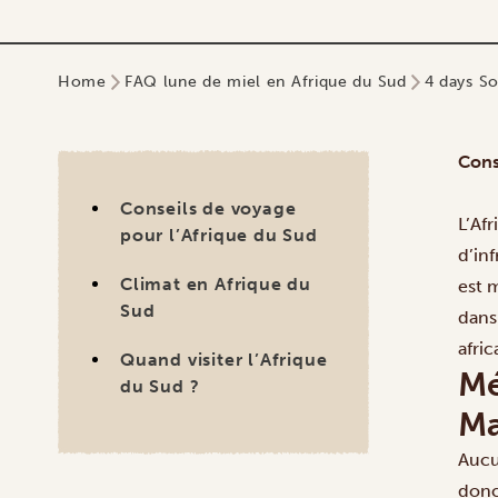
Home
FAQ lune de miel en Afrique du Sud
4 days So
Cons
Conseils de voyage
L’Af
pour l’Afrique du Sud
d’inf
Climat en Afrique du
est 
Sud
dans 
afric
Quand visiter l’Afrique
Mé
du Sud ?
M
Aucun
donc