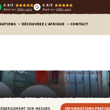
4.9/5
4.8/5
Basé sur
933+ avis
Basé sur
578+ avis
NATIONS
DÉCOUVREZ L’AFRIQUE
CONTACT
4 DAYS SOUTH AFRICA: SHORT AND SWEET SAFARI
*
À PARTIR DE 846 €
/ 4 JOURS
HÉBERGEMENT SUR MESURE
INFORMATIONS PRATIQ