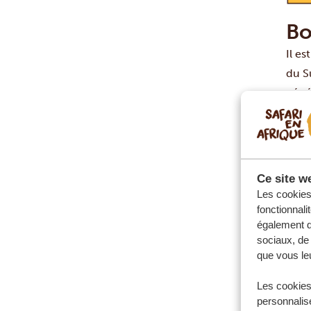
Bo
Il es
du Su
génér
bâill
publ
bonn
cout
Ce site we
Ces 
Les cookies 
Quel
fonctionnali
également de
Fait
sociaux, de 
vous
que vous leu
form
Les cookies
extr
personnalise
« oo