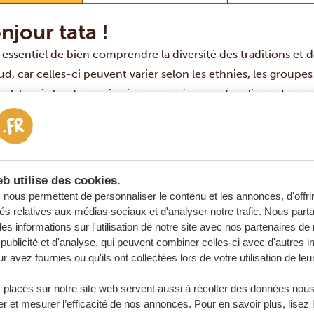
njour tata !
t essentiel de bien comprendre la diversité des traditions et 
d, car celles-ci peuvent varier selon les ethnies, les groupes 
al, les règles de savoir-vivre européennes s’appliquent : ne p
er sans se couvrir la bouche, ne pas pointer du doigt ou fixer
ic et toujours exprimer sa gratitude ou faire un compliment à
es manières à table, les Sud-Africains blancs mangent géné
eau, tandis que les Sud-Africains noirs et indiens utilisent s
b utilise des cookies.
deux manières de manger sont tout à fait acceptables.
nous permettent de personnaliser le contenu et les annonces, d'offri
ques points importants à retenir :
tés relatives aux médias sociaux et d'analyser notre trafic. Nous par
s informations sur l'utilisation de notre site avec nos partenaires d
es toujours preuve d’un grand respect à l’égard de toute pe
publicité et d'analyse, qui peuvent combiner celles-ci avec d'autres i
 adressez à une personne qui a 10 ans (ou davantage) de plus q
r avez fournies ou qu'ils ont collectées lors de votre utilisation de leu
ule de politesse appropriée. Si vous ne le faites pas, votr
 placés sur notre site web servent aussi à récolter des données nous
êmement irrespectueux. Vous pouvez vous adresser à une per
r et mesurer l’efficacité de nos annonces. Pour en savoir plus, lisez 
m » ou « uncle » (oncle) pour un homme et « tannie » ou « 