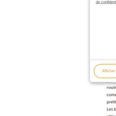
de confident
Cela
En A
géné
exem
ajou
indiq
Sé
Vous
sans
Afficher 
L’Af
plus 
route
convi
préfé
Les 