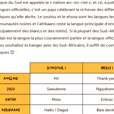
ique du Sud est appelée la « nation arc-en-ciel », et ce, à jus
ngues officielles, c’est un pays célébrant la richesse des diffé
iques qu’elle abrite. Le zoulou et le xhosa sont les langues l
unautés noires et l’afrikaans reste la langue principale d’en
ncipalement des blancs et des métis). Si la plupart des Sud-Afr
glais est la langue la plus couramment parlée et la langue off
ous souhaitez échanger avec les Sud-Africains, il suffit de 
ques 😊 :