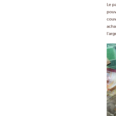
Le p
pouve
couv
acha
l’arg