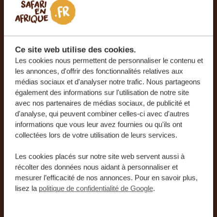
France
+33
Pays
*
France
Ce site web utilise des cookies.
Les cookies nous permettent de personnaliser le contenu et
les annonces, d'offrir des fonctionnalités relatives aux
J'accepte de recevoir la newsletter avec des
médias sociaux et d'analyser notre trafic. Nous partageons
informations, astuces et idées pour planifier
également des informations sur l'utilisation de notre site
avec nos partenaires de médias sociaux, de publicité et
mon prochain voyage.
d'analyse, qui peuvent combiner celles-ci avec d'autres
informations que vous leur avez fournies ou qu'ils ont
collectées lors de votre utilisation de leurs services.
Les cookies placés sur notre site web servent aussi à
récolter des données nous aidant à personnaliser et
mesurer l’efficacité de nos annonces. Pour en savoir plus,
En soumettant vos coordonnées, vous acceptez que
lisez la
politique de confidentialité de Google
.
notre équipe puisse vous contacter conformément à
notre
politique de confidentialité
et à nos
conditions
générales
.