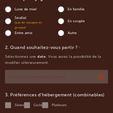
Lune de miel
En famille
Seul(e)
En couple
(pas de voyages en
groupe)
Entre amis
Autre
Quand souhaitez-vous partir ?
*
Sélectionnez une
date
. Vous aurez la possibilité de la
modifier ultérieurement.
JJ
slash
MM
Préférences d'hébergement (combinables)
slash
Silver
Gold
Platinum
AAAA