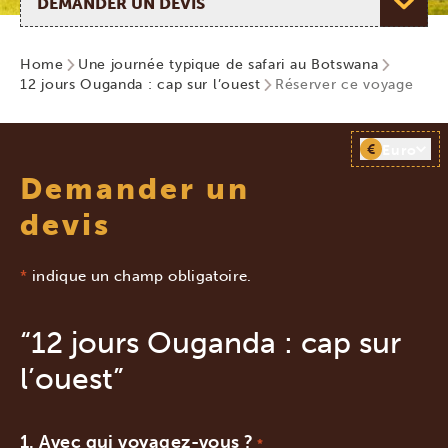
Home
Une journée typique de safari au Botswana
12 jours Ouganda : cap sur l’ouest
Réserver ce voyage
€
Euro
Demander un
devis
*
indique un champ obligatoire.
“12 jours Ouganda : cap sur
l’ouest”
Avec qui voyagez-vous ?
*