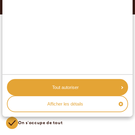
FAITES DU VOYAGE DE VOS
RÊVES UNE RÉALITÉ AVEC
SAFARI EN AFRIQUE
Devis de voyage sur mesure
Offre sans engagement
Meilleur prix garanti
Tout autoriser
Service excellent
Afficher les détails
Réponse sous 24h
On s'occupe de tout