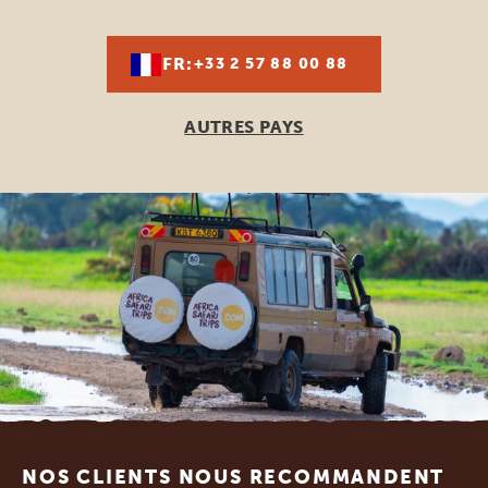
FR:
+33 2 57 88 00 88
AUTRES PAYS
Footer
NOS CLIENTS NOUS RECOMMANDENT