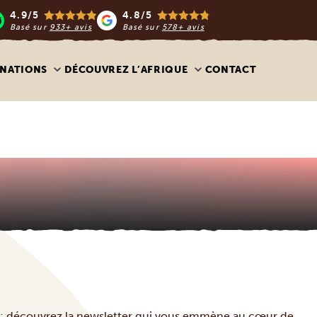
4.9/5
4.8/5
Basé sur
933+ avis
Basé sur
578+ avis
INATIONS
DÉCOUVREZ L’AFRIQUE
CONTACT
ives : découvrez la newsletter qui vous emmène au cœur de