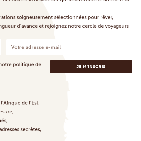
irations soigneusement sélectionnées pour rêver,
ongueur d’avance et rejoignez notre cercle de voyageurs
Votre
adresse
e-
mail
 notre
politique de
(Nécessaire)
’Afrique de l’Est,
esure,
nés,
adresses secrètes,