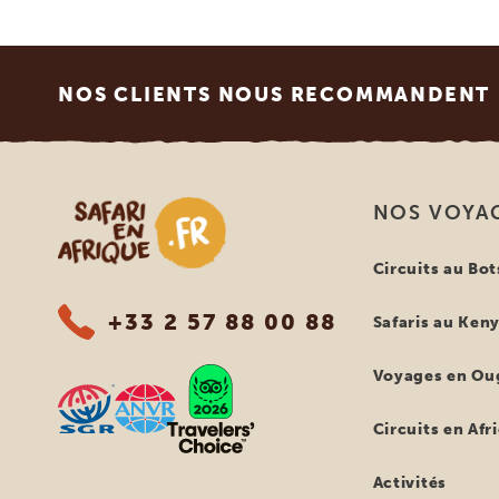
Footer
NOS CLIENTS NOUS RECOMMANDENT
Safari en Afrique
NOS VOYA
Circuits au Bo
+33 2 57 88 00 88
Safaris au Ken
Voyages en Ou
Circuits en Afr
Activités