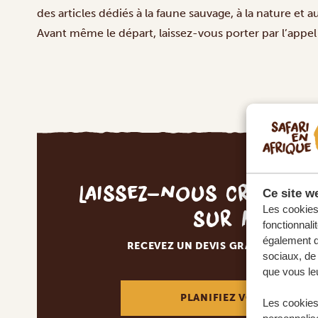
des articles dédiés à la faune sauvage, à la nature et au
Avant même le départ, laissez-vous porter par l’appel 
Laissez-nous créer v
Ce site we
sur mesur
Les cookies 
fonctionnali
également de
RECEVEZ UN DEVIS GRATUIT, SANS
sociaux, de 
que vous leu
PLANIFIEZ VOTRE AVENT
Les cookies