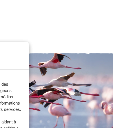
r des
tageons
e médias
nformations
rs services.
 aidant à