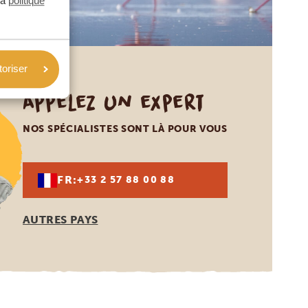
la
politique
toriser
Appelez un expert
NOS SPÉCIALISTES SONT LÀ POUR VOUS
FR:
+33 2 57 88 00 88
AUTRES PAYS