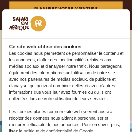
PLANIFIEZ VOTRE AVENTURE
Appelez un expert
Ce site web utilise des cookies.
Les cookies nous permettent de personnaliser le contenu et
les annonces, d'offrir des fonctionnalités relatives aux
NOS SPÉCIALISTES SONT LÀ POUR VOUS
médias sociaux et d'analyser notre trafic. Nous partageons
également des informations sur l'utilisation de notre site
avec nos partenaires de médias sociaux, de publicité et
d'analyse, qui peuvent combiner celles-ci avec d'autres
FR:
+33 2 57 88 00 88
informations que vous leur avez fournies ou qu'ils ont
collectées lors de votre utilisation de leurs services.
AUTRES PAYS
Les cookies placés sur notre site web servent aussi à
récolter des données nous aidant à personnaliser et
mesurer l’efficacité de nos annonces. Pour en savoir plus,
lisez la
politique de confidentialité de Google
.