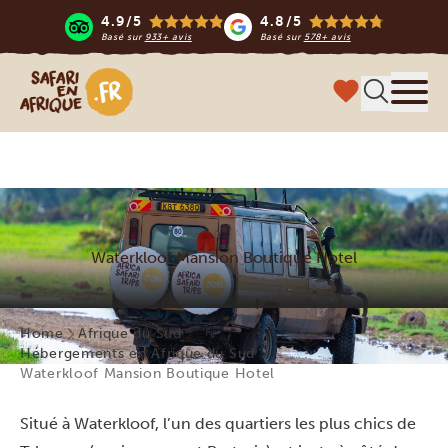
4.9/5
4.8/5
Basé sur
933+ avis
Basé sur
578+ avis
Safari en Afrique
Menu
Waterkloof Mansion Boutique Hotel
Home
Afrique du Sud
Hébergements en Afrique du Sud
Waterkloof Mansion Boutique Hotel
Situé à Waterkloof, l’un des quartiers les plus chics de