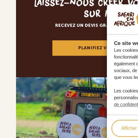
Laissez-nous créer v
sur mesur
RECEVEZ UN DEVIS GRATUIT, SANS
Ce site we
PLANIFIEZ VOTRE AVENT
Les cookies 
fonctionnali
également de
sociaux, de 
que vous leu
Les cookies
personnalise
de confident
Afficher 