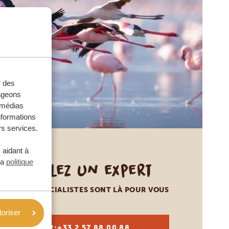
r des
tageons
e médias
nformations
rs services.
 aidant à
la
politique
Appelez un expert
NOS SPÉCIALISTES SONT LÀ POUR VOUS
toriser
FR:
+33 2 57 88 00 88