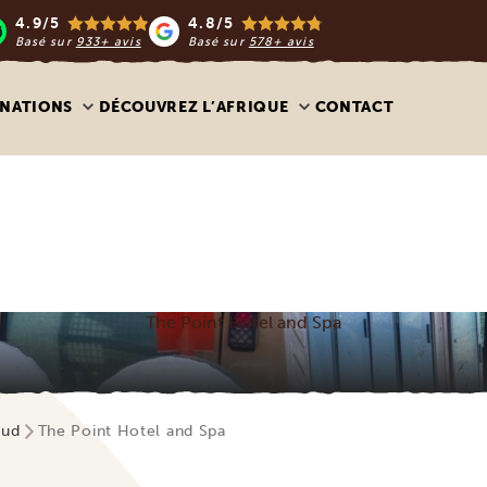
4.9/5
4.8/5
Basé sur
933+ avis
Basé sur
578+ avis
INATIONS
DÉCOUVREZ L’AFRIQUE
CONTACT
The Point Hotel and Spa
Sud
The Point Hotel and Spa