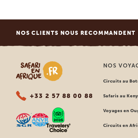
Footer
NOS CLIENTS NOUS RECOMMANDENT
Safari en Afrique
NOS VOYA
Circuits au Bo
+33 2 57 88 00 88
Safaris au Ken
Voyages en Ou
Circuits en Afr