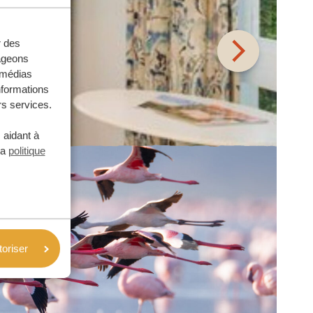
r des
tageons
e médias
nformations
rs services.
 aidant à
la
politique
toriser