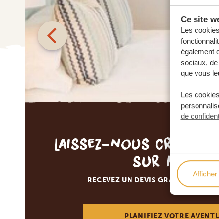
Ce site we
Les cookies 
fonctionnali
également de
sociaux, de 
que vous leu
Les cookies
personnalise
de confident
Laissez-nous créer v
sur mesur
Afficher 
RECEVEZ UN DEVIS GRATUIT, SANS
PLANIFIEZ VOTRE AVENT