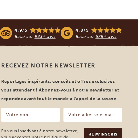
4.9/5
4.8/5
Basé sur
933+ avis
Basé sur
578+ avis
RECEVEZ NOTRE NEWSLETTER
Reportages inspirants, conseils et offres exclusives
vous attendent ! Abonnez-vous à notre newsletter et
répondez avant tout le monde à l’appel de la savane.
Votre
Votre
nom
adresse
e-
(Nécessaire)
mail
En vous inscrivant à notre newsletter,
(Nécessaire)
vous acceptez notre
politique de