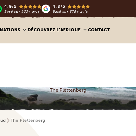
4.9/5
4.8/5
Basé sur
933+ avis
Basé sur
578+ avis
INATIONS
DÉCOUVREZ L’AFRIQUE
CONTACT
The Plettenberg
Sud
The Plettenberg