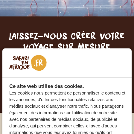
Laissez-nous créer votre
voyage sur mesure
RECEVEZ UN DEVIS GRATUIT, SANS
ENGAGEMENT
Ce site web utilise des cookies.
PLANIFIEZ VOTRE AVENTURE
Les cookies nous permettent de personnaliser le contenu et
les annonces, d'offrir des fonctionnalités relatives aux
médias sociaux et d'analyser notre trafic. Nous partageons
également des informations sur l'utilisation de notre site
avec nos partenaires de médias sociaux, de publicité et
d'analyse, qui peuvent combiner celles-ci avec d'autres
Appelez un expert
informations que vous leur avez fournies ou qu'ils ont