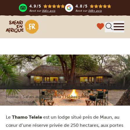
4.9/5
4.8/5
Basé sur
916+ avis
Basé sur
569+ avis
Safari en Afrique
Menu
Thamo Telele
Home
Safari au Botswana
Hébergements
Thamo Telele
Le
Thamo Telele
est un lodge situé près de Maun, au
cœur d’une réserve privée de 250 hectares, aux portes