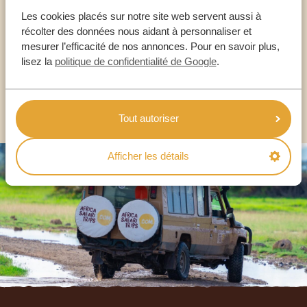
NOS SPÉCIALISTES SONT LÀ POUR VOUS
Les cookies placés sur notre site web servent aussi à
récolter des données nous aidant à personnaliser et
mesurer l’efficacité de nos annonces. Pour en savoir plus,
FR:
lisez la
politique de confidentialité de Google
.
+33 2 57 88 00 88
AUTRES PAYS
Tout autoriser
Afficher les détails
Footer