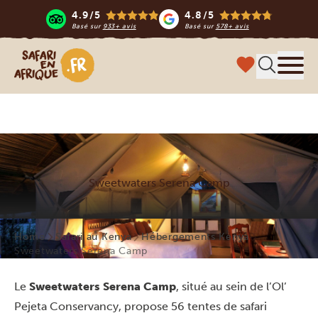
4.9/5
4.8/5
Basé sur
933+ avis
Basé sur
578+ avis
Safari en Afrique
Menu
Sweetwaters Serena Camp
Home
Safari au Kenya
Hébergements Kenya
Sweetwaters Serena Camp
Le
Sweetwaters Serena Camp
, situé au sein de l’Ol’
Pejeta Conservancy, propose 56 tentes de safari