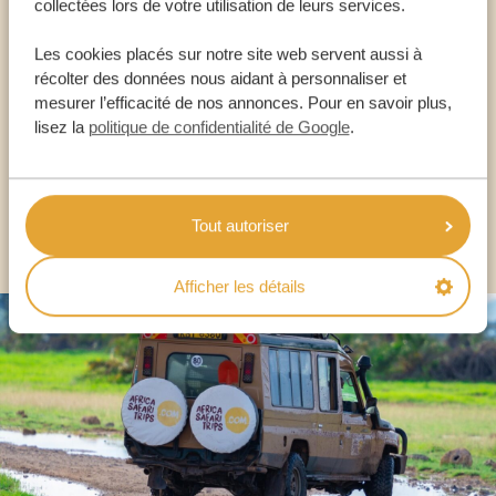
collectées lors de votre utilisation de leurs services.
Appelez un expert
Les cookies placés sur notre site web servent aussi à
NOS SPÉCIALISTES SONT LÀ POUR VOUS
récolter des données nous aidant à personnaliser et
mesurer l’efficacité de nos annonces. Pour en savoir plus,
lisez la
politique de confidentialité de Google
.
FR:
+33 2 57 88 00 88
AUTRES PAYS
Tout autoriser
Afficher les détails