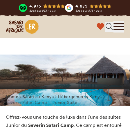
4.9/5
4.8/5
Basé sur
933+ avis
Basé sur
578+ avis
Safari en Afrique
Menu
Severin Safari Camp - Junior Suite
Home
Safari au Kenya
Hébergements Kenya
Severin Safari Camp – Junior Suite
Offrez-vous une touche de luxe dans l’une des suites
Junior du
Severin Safari Camp
. Ce camp est entouré