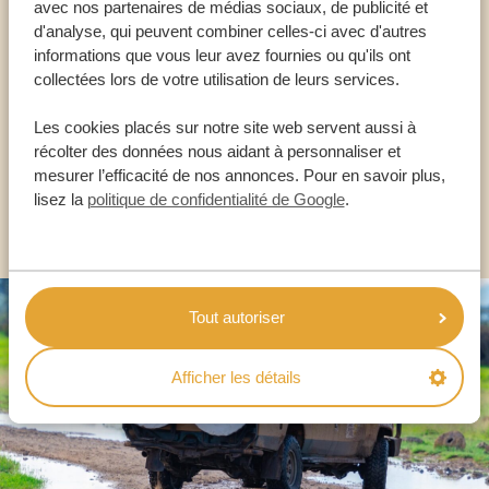
Appelez un expert
avec nos partenaires de médias sociaux, de publicité et
d'analyse, qui peuvent combiner celles-ci avec d'autres
informations que vous leur avez fournies ou qu'ils ont
NOS SPÉCIALISTES SONT LÀ POUR VOUS
collectées lors de votre utilisation de leurs services.
Les cookies placés sur notre site web servent aussi à
FR:
+33 2 57 88 00 88
récolter des données nous aidant à personnaliser et
mesurer l’efficacité de nos annonces. Pour en savoir plus,
lisez la
politique de confidentialité de Google
.
AUTRES PAYS
Tout autoriser
Afficher les détails