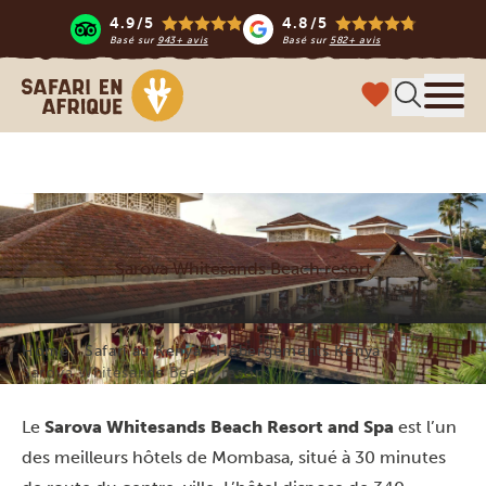
4.9/5
4.8/5
Basé sur
943+ avis
Basé sur
582+ avis
Safari en Afrique
Menu
Sarova Whitesands Beach resort
Home
Safari au Kenya
Hébergements Kenya
Sarova Whitesands Beach resort
Le
Sarova Whitesands Beach Resort and Spa
est l’un
des meilleurs hôtels de Mombasa, situé à 30 minutes