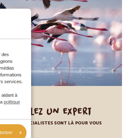
r des
tageons
e médias
nformations
rs services.
 aidant à
la
politique
Appelez un expert
NOS SPÉCIALISTES SONT LÀ POUR VOUS
toriser