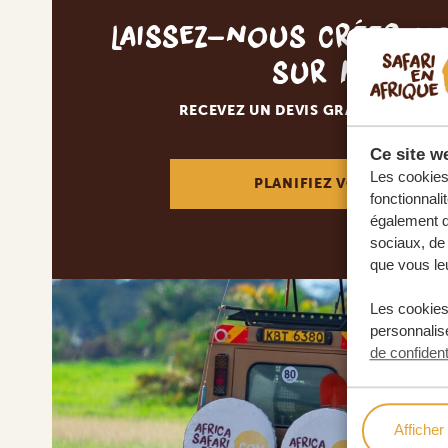
Laissez-nous créer v
sur mesur
RECEVEZ UN DEVIS GRATUIT, SANS
Ce site we
Les cookies 
PLANIFIEZ VOTRE AVENT
fonctionnali
également de
sociaux, de 
que vous leu
Les cookies
personnalise
de confident
Afficher 