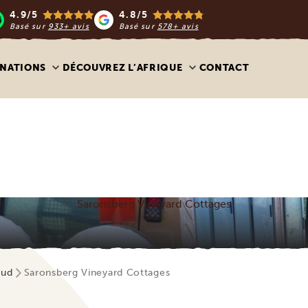
4.9/5
4.8/5
Basé sur
933+ avis
Basé sur
578+ avis
INATIONS
DÉCOUVREZ L’AFRIQUE
CONTACT
Saronsberg Vineyard Cottages
Sud
Saronsberg Vineyard Cottages