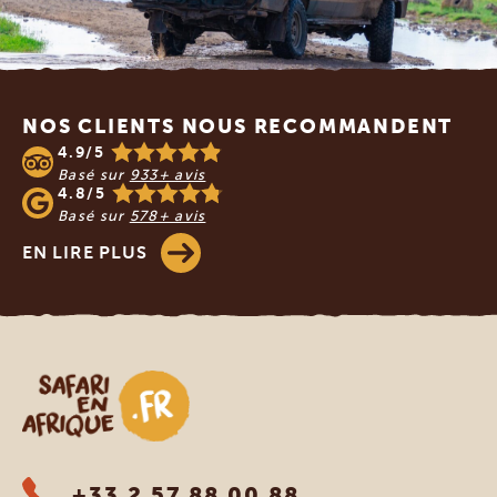
Footer
NOS CLIENTS NOUS RECOMMANDENT
4.9/5
Basé sur
933+ avis
4.8/5
Basé sur
578+ avis
EN LIRE PLUS
Safari en Afrique
+33 2 57 88 00 88