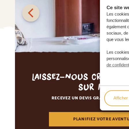
Ce site we
Les cookies 
fonctionnali
également de
sociaux, de 
que vous leu
Les cookies
personnalise
de confident
Laissez-nous créer v
sur mesur
Afficher 
RECEVEZ UN DEVIS GRATUIT, SANS
PLANIFIEZ VOTRE AVENT