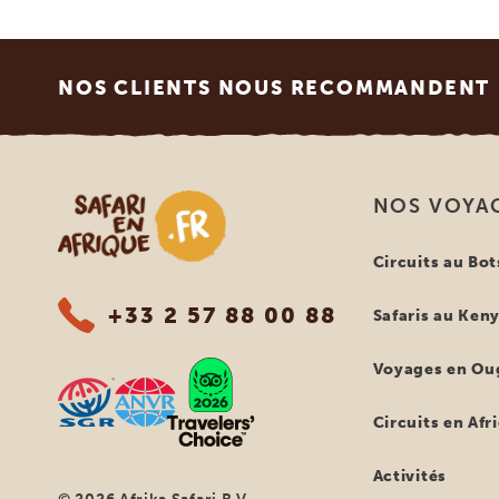
Footer
NOS CLIENTS NOUS RECOMMANDENT
Safari en Afrique
NOS VOYA
Circuits au Bo
+33 2 57 88 00 88
Safaris au Ken
Voyages en Ou
Circuits en Afr
Activités