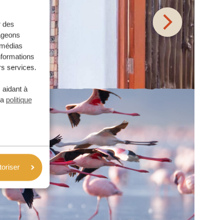
r des
tageons
e médias
nformations
rs services.
 aidant à
la
politique
toriser