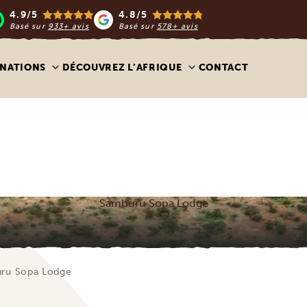
4.9/5
4.8/5
Basé sur
933+ avis
Basé sur
578+ avis
INATIONS
DÉCOUVREZ L’AFRIQUE
CONTACT
Samburu Sopa Lodge
ru Sopa Lodge