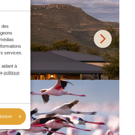
r des
tageons
e médias
nformations
rs services.
 aidant à
la
politique
toriser