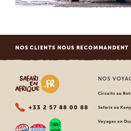
Footer
NOS CLIENTS NOUS RECOMMANDENT
Safari en Afrique
NOS VOYA
Circuits au Bo
+33 2 57 88 00 88
Safaris au Ken
Voyages en Ou