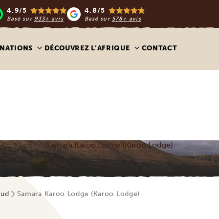
4.9/5
4.8/5
Basé sur
933+ avis
Basé sur
578+ avis
INATIONS
DÉCOUVREZ L’AFRIQUE
CONTACT
Samara Karoo Lodge (Karoo Lodge)
Sud
Samara Karoo Lodge (Karoo Lodge)