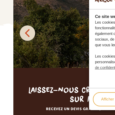
Ce site we
Les cookies 
fonctionnali
également de
sociaux, de 
que vous leu
Les cookies
personnalise
de confident
Laissez-nous créer v
sur mesur
Afficher 
RECEVEZ UN DEVIS GRATUIT, SANS