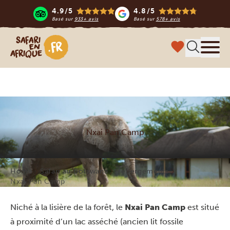
4.9/5
4.8/5
Basé sur
933+ avis
Basé sur
578+ avis
Safari en Afrique
Menu
Nxai Pan Camp
Home
Safari au Botswana
Hébergements
Nxai Pan Camp
Niché à la lisière de la forêt, le
Nxai Pan Camp
est situé
à proximité d’un lac asséché (ancien lit fossile