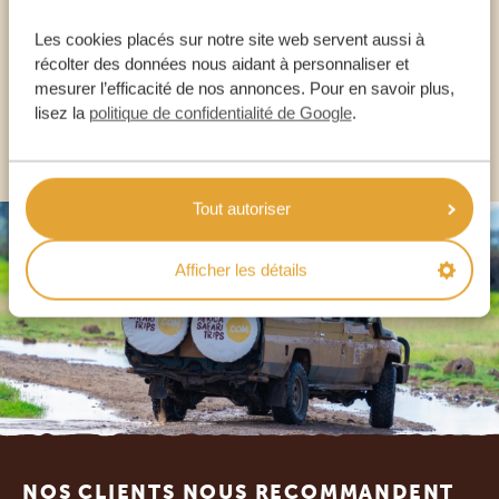
Les cookies placés sur notre site web servent aussi à
récolter des données nous aidant à personnaliser et
FR:
+33 2 57 88 00 88
mesurer l’efficacité de nos annonces. Pour en savoir plus,
lisez la
politique de confidentialité de Google
.
AUTRES PAYS
Tout autoriser
Afficher les détails
Footer
NOS CLIENTS NOUS RECOMMANDENT