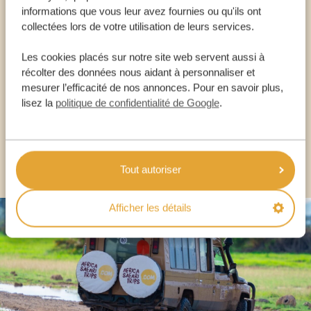
informations que vous leur avez fournies ou qu'ils ont
Appelez un expert
collectées lors de votre utilisation de leurs services.
Les cookies placés sur notre site web servent aussi à
NOS SPÉCIALISTES SONT LÀ POUR VOUS
récolter des données nous aidant à personnaliser et
mesurer l’efficacité de nos annonces. Pour en savoir plus,
lisez la
politique de confidentialité de Google
.
FR:
+33 2 57 88 00 88
AUTRES PAYS
Tout autoriser
Afficher les détails