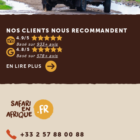
Footer
NOS CLIENTS NOUS RECOMMANDENT
4.9/5
Basé sur
933+ avis
4.8/5
Basé sur
578+ avis
EN LIRE PLUS
Safari en Afrique
+33 2 57 88 00 88