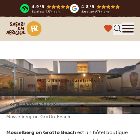
4.9/5
4.8/5
Basé sur
933+ avis
Basé sur
578+ avis
Safari en Afrique
Menu
Mosselberg on Grotto Beach
Home
Afrique du Sud
Hébergements en Afrique du Sud
Mosselberg on Grotto Beach
Mosselberg on Grotto Beach
est un hôtel boutique