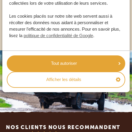
collectées lors de votre utilisation de leurs services.
FR:
+33 2 57 88 00 88
Les cookies placés sur notre site web servent aussi à
récolter des données nous aidant à personnaliser et
mesurer l’efficacité de nos annonces. Pour en savoir plus,
AUTRES PAYS
lisez la
politique de confidentialité de Google
.
Tout autoriser
Afficher les détails
Footer
NOS CLIENTS NOUS RECOMMANDENT