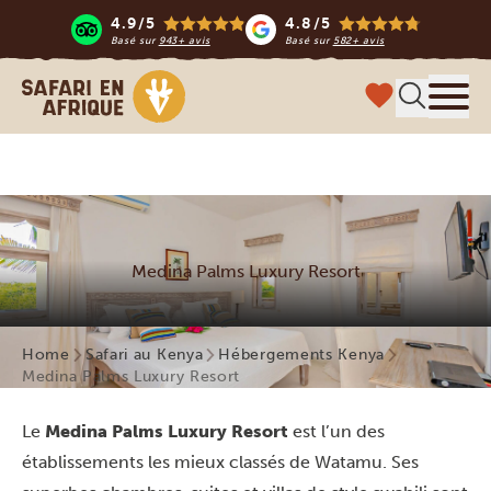
4.9/5
4.8/5
Basé sur
943+ avis
Basé sur
582+ avis
Safari en Afrique
Menu
Medina Palms Luxury Resort
Home
Safari au Kenya
Hébergements Kenya
Medina Palms Luxury Resort
Le
Medina Palms Luxury Resort
est l’un des
établissements les mieux classés de Watamu. Ses