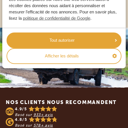
récolter des données nous aidant à personnaliser et
AUTRES PAYS
mesurer l’efficacité de nos annonces. Pour en savoir plus,
lisez la
politique de confidentialité de Google
.
Tout autoriser
Afficher les détails
Footer
NOS CLIENTS NOUS RECOMMANDENT
4.9/5
Basé sur
933+ avis
4.8/5
Basé sur
578+ avis