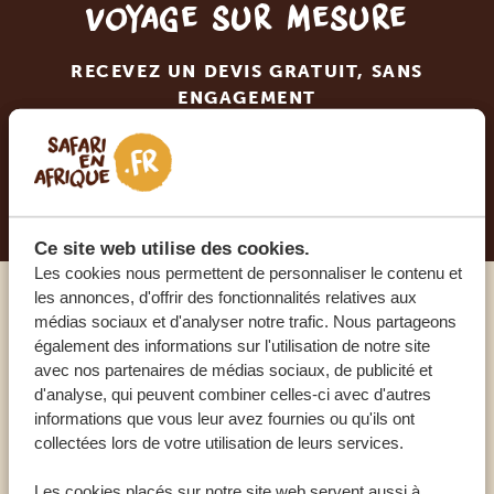
voyage sur mesure
RECEVEZ UN DEVIS GRATUIT, SANS
ENGAGEMENT
PLANIFIEZ VOTRE AVENTURE
Ce site web utilise des cookies.
Les cookies nous permettent de personnaliser le contenu et
les annonces, d'offrir des fonctionnalités relatives aux
Appelez un expert
médias sociaux et d'analyser notre trafic. Nous partageons
également des informations sur l'utilisation de notre site
avec nos partenaires de médias sociaux, de publicité et
NOS SPÉCIALISTES SONT LÀ POUR VOUS
d'analyse, qui peuvent combiner celles-ci avec d'autres
informations que vous leur avez fournies ou qu'ils ont
collectées lors de votre utilisation de leurs services.
FR:
+33 2 57 88 00 88
Les cookies placés sur notre site web servent aussi à