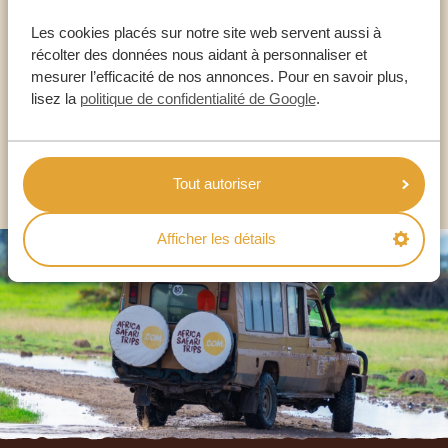
Les cookies placés sur notre site web servent aussi à
NOS SPÉCIALISTES SONT LÀ POUR VOUS
récolter des données nous aidant à personnaliser et
mesurer l’efficacité de nos annonces. Pour en savoir plus,
lisez la
politique de confidentialité de Google
.
FR:
+33 2 57 88 00 88
AUTRES PAYS
Tout autoriser
Afficher les détails
Footer