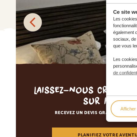
Ce site we
Les cookies 
fonctionnali
également de
sociaux, de 
que vous leu
Les cookies
personnalise
de confident
Laissez-nous créer v
sur mesur
Afficher 
RECEVEZ UN DEVIS GRATUIT, SANS
PLANIFIEZ VOTRE AVENT