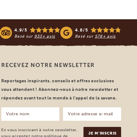
4.9/5
4.8/5
Basé sur
933+ avis
Basé sur
578+ avis
RECEVEZ NOTRE NEWSLETTER
Reportages inspirants, conseils et offres exclusives
vous attendent ! Abonnez-vous à notre newsletter et
répondez avant tout le monde à l’appel de la savane.
Votre
Votre
nom
adresse
e-
(Nécessaire)
mail
En vous inscrivant à notre newsletter,
(Nécessaire)
vous acceptez notre
politique de