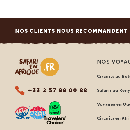
Footer
NOS CLIENTS NOUS RECOMMANDENT
Safari en Afrique
NOS VOYA
Circuits au Bo
+33 2 57 88 00 88
Safaris au Ken
Voyages en Ou
Circuits en Afr