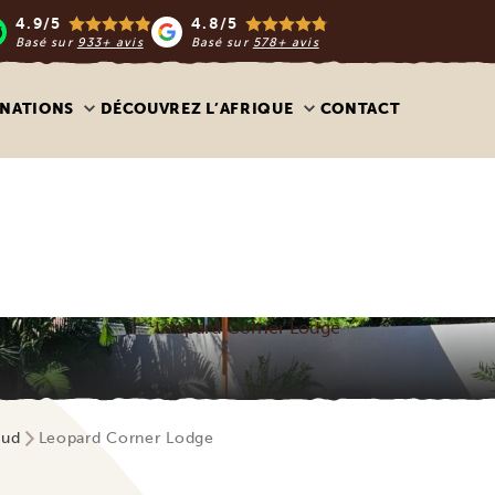
4.9/5
4.8/5
Basé sur
933+ avis
Basé sur
578+ avis
INATIONS
DÉCOUVREZ L’AFRIQUE
CONTACT
Leopard Corner Lodge
Sud
Leopard Corner Lodge