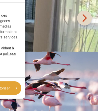
r des
tageons
e médias
nformations
rs services.
 aidant à
la
politique
toriser