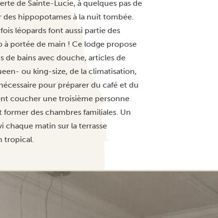
verte de Sainte-Lucie, à quelques pas de
er des hippopotames à la nuit tombée.
ois léopards font aussi partie des
to à portée de main ! Ce lodge propose
s de bains avec douche, articles de
ueen- ou king-size, de la climatisation,
u nécessaire pour préparer du café et du
vent coucher une troisième personne
t former des chambres familiales. Un
i chaque matin sur la terrasse
n tropical.