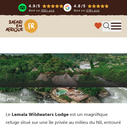
4.9/5
4.8/5
Basé sur
933+ avis
Basé sur
578+ avis
Safari en Afrique
Menu
Lemala Wildwaters Lodge
Home
Safari en Ouganda
Hébergements Ouganda
Lemala Wildwaters Lodge
Le
Lemala Wildwaters Lodge
est un magnifique
refuge situé sur une île privée au milieu du Nil, entouré