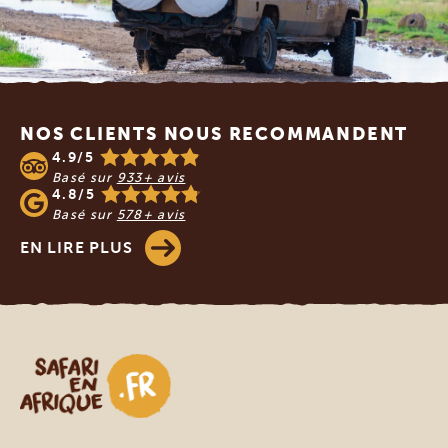
Footer
NOS CLIENTS NOUS RECOMMANDENT
4.9/5
Basé sur
933+ avis
4.8/5
Basé sur
578+ avis
EN LIRE PLUS
Safari en Afrique