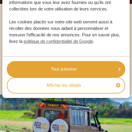
informations que vous leur avez fournies ou qu'ils ont
collectées lors de votre utilisation de leurs services.
Appelez un expert
Les cookies placés sur notre site web servent aussi à
récolter des données nous aidant à personnaliser et
mesurer l’efficacité de nos annonces. Pour en savoir plus,
NOS SPÉCIALISTES SONT LÀ POUR VOUS
lisez la
politique de confidentialité de Google
.
FR:
+33 2 57 88 00 88
Tout autoriser
AUTRES PAYS
Afficher les détails