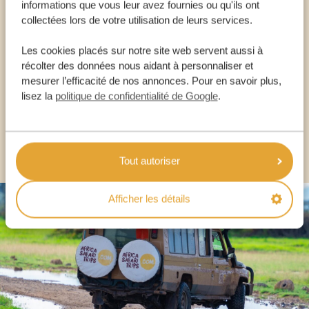
informations que vous leur avez fournies ou qu'ils ont
Appelez un expert
collectées lors de votre utilisation de leurs services.
NOS SPÉCIALISTES SONT LÀ POUR VOUS
Les cookies placés sur notre site web servent aussi à
récolter des données nous aidant à personnaliser et
mesurer l’efficacité de nos annonces. Pour en savoir plus,
lisez la
politique de confidentialité de Google
.
FR:
+33 2 57 88 00 88
AUTRES PAYS
Tout autoriser
Afficher les détails