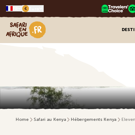
€
FR
Euro
Safari en Afrique
DEST
Home
Safari au Kenya
Hébergements Kenya
Eleven