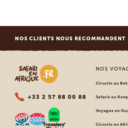
Footer
NOS CLIENTS NOUS RECOMMANDENT
Safari en Afrique
NOS VOYA
Circuits au Bo
+33 2 57 88 00 88
Safaris au Ken
Voyages en Ou
Circuits en Afr