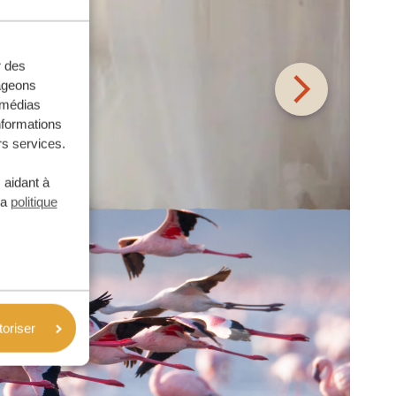
r des
tageons
e médias
nformations
rs services.
 aidant à
la
politique
toriser