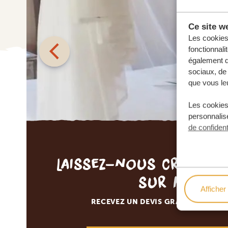
Ce site we
Les cookies 
fonctionnali
également de
sociaux, de 
que vous leu
Les cookies
personnalise
de confident
Laissez-nous créer v
sur mesur
Afficher 
RECEVEZ UN DEVIS GRATUIT, SANS