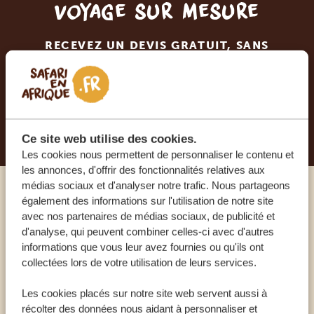
voyage sur mesure
RECEVEZ UN DEVIS GRATUIT, SANS
ENGAGEMENT
PLANIFIEZ VOTRE AVENTURE
Ce site web utilise des cookies.
Les cookies nous permettent de personnaliser le contenu et
les annonces, d'offrir des fonctionnalités relatives aux
médias sociaux et d'analyser notre trafic. Nous partageons
également des informations sur l'utilisation de notre site
Appelez un expert
avec nos partenaires de médias sociaux, de publicité et
d'analyse, qui peuvent combiner celles-ci avec d'autres
NOS SPÉCIALISTES SONT LÀ POUR VOUS
informations que vous leur avez fournies ou qu'ils ont
collectées lors de votre utilisation de leurs services.
Les cookies placés sur notre site web servent aussi à
FR:
+33 2 57 88 00 88
récolter des données nous aidant à personnaliser et