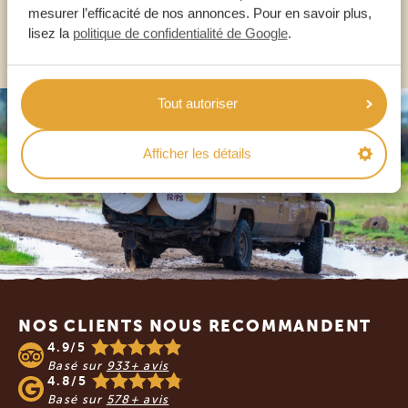
mesurer l’efficacité de nos annonces. Pour en savoir plus,
AUTRES PAYS
lisez la
politique de confidentialité de Google
.
Tout autoriser
Afficher les détails
Footer
NOS CLIENTS NOUS RECOMMANDENT
4.9/5
Basé sur
933+ avis
4.8/5
Basé sur
578+ avis