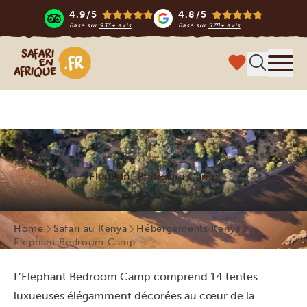
4.9/5
4.8/5
Basé sur
933+ avis
Basé sur
578+ avis
Safari en Afrique
Menu
Elephant Bedroom Camp
Home
Safari au Kenya
Hébergements Kenya
Elephant Bedroom Camp
L’Elephant Bedroom Camp comprend 14 tentes
luxueuses élégamment décorées au cœur de la