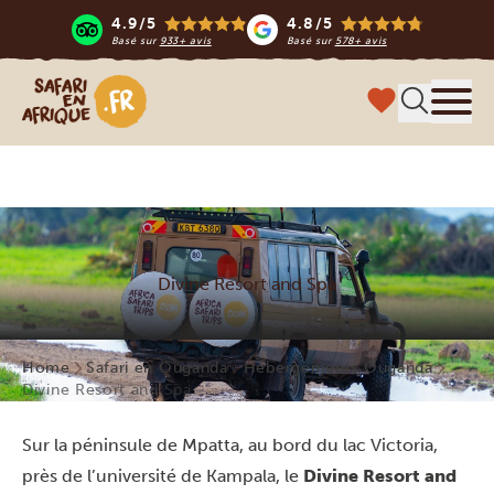
4.9/5
4.8/5
Basé sur
933+ avis
Basé sur
578+ avis
Safari en Afrique
Menu
Divine Resort and Spa
Home
Safari en Ouganda
Hébergements Ouganda
Divine Resort and Spa
Sur la péninsule de Mpatta, au bord du lac Victoria,
près de l’université de Kampala, le
Divine Resort and