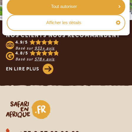
Tout autoriser
Footer
Afficher les détails
NOS CLIENTS NOUS RECOMMANDENT
4.9/5
Basé sur
933+ avis
4.8/5
Basé sur
578+ avis
EN LIRE PLUS
Safari en Afrique