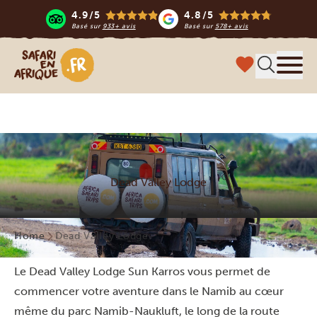
4.9/5
4.8/5
Basé sur
933+ avis
Basé sur
578+ avis
Safari en Afrique
Menu
Dead Valley Lodge
Home
Dead Valley Lodge
Le Dead Valley Lodge Sun Karros vous permet de
commencer votre aventure dans le Namib au cœur
même du parc Namib-Naukluft, le long de la route