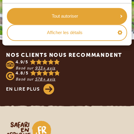
Tout autoriser
Afficher les détails
Footer
NOS CLIENTS NOUS RECOMMANDENT
4.9/5
Basé sur
933+ avis
4.8/5
Basé sur
578+ avis
EN LIRE PLUS
Safari en Afrique