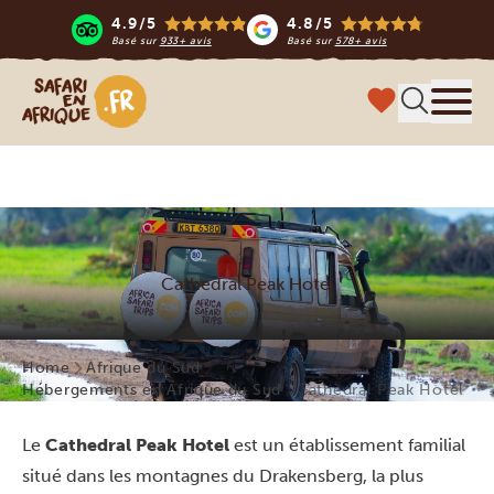
4.9/5
4.8/5
Basé sur
933+ avis
Basé sur
578+ avis
Safari en Afrique
Menu
Cathedral Peak Hotel
Home
Afrique du Sud
Hébergements en Afrique du Sud
Cathedral Peak Hotel
Le
Cathedral Peak Hotel
est un établissement familial
situé dans les montagnes du Drakensberg, la plus