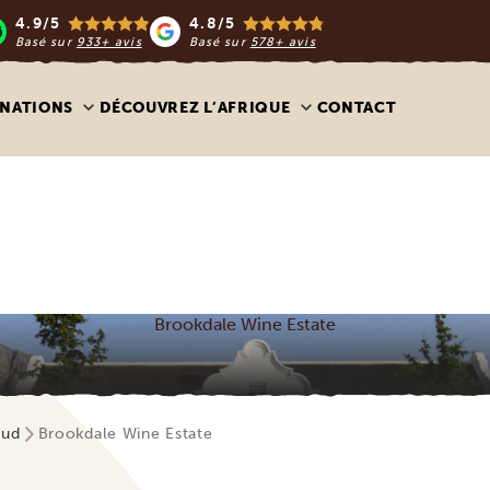
4.9/5
4.8/5
Basé sur
933+ avis
Basé sur
578+ avis
INATIONS
DÉCOUVREZ L’AFRIQUE
CONTACT
Brookdale Wine Estate
Sud
Brookdale Wine Estate