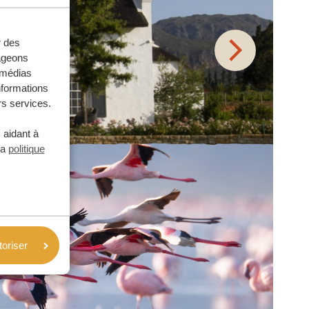
r des
tageons
e médias
nformations
rs services.
 aidant à
la
politique
toriser