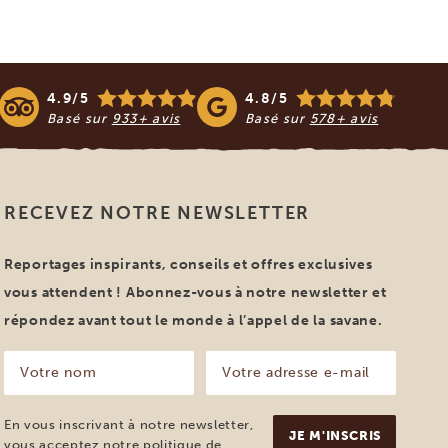
4.9/5
4.8/5
Basé sur
933+ avis
Basé sur
578+ avis
RECEVEZ NOTRE NEWSLETTER
Reportages inspirants, conseils et offres exclusives
vous attendent ! Abonnez-vous à notre newsletter et
répondez avant tout le monde à l’appel de la savane.
Votre
Votre
nom
adresse
e-
(Nécessaire)
mail
En vous inscrivant à notre newsletter,
(Nécessaire)
vous acceptez notre
politique de