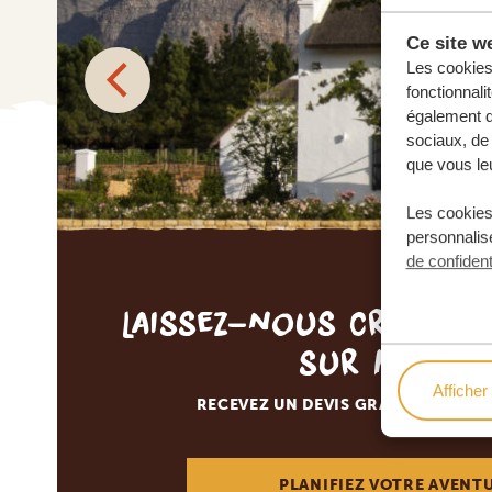
Ce site we
Les cookies 
fonctionnali
également de
sociaux, de 
que vous leu
Les cookies
personnalise
de confident
Laissez-nous créer v
sur mesur
Afficher 
RECEVEZ UN DEVIS GRATUIT, SANS
PLANIFIEZ VOTRE AVENT