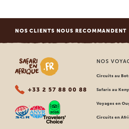
Footer
NOS CLIENTS NOUS RECOMMANDENT
Safari en Afrique
NOS VOYA
Circuits au Bo
+33 2 57 88 00 88
Safaris au Ken
Voyages en Ou
Circuits en Afr