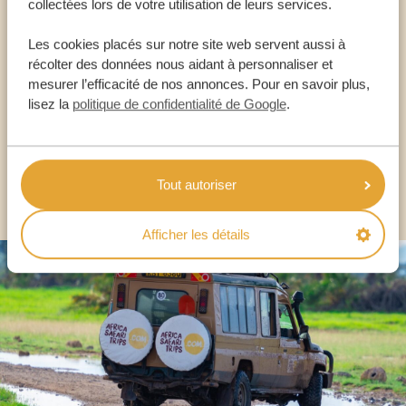
collectées lors de votre utilisation de leurs services.
Appelez un expert
Les cookies placés sur notre site web servent aussi à
NOS SPÉCIALISTES SONT LÀ POUR VOUS
récolter des données nous aidant à personnaliser et
mesurer l’efficacité de nos annonces. Pour en savoir plus,
lisez la
politique de confidentialité de Google
.
FR:
+33 2 57 88 00 88
AUTRES PAYS
Tout autoriser
Afficher les détails