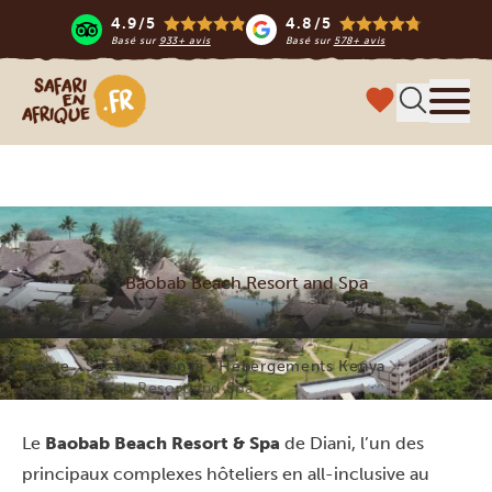
4.9/5
4.8/5
Basé sur
933+ avis
Basé sur
578+ avis
Safari en Afrique
Menu
Baobab Beach Resort and Spa
Home
Safari au Kenya
Hébergements Kenya
Baobab Beach Resort and Spa
Le
Baobab Beach Resort & Spa
de Diani, l’un des
principaux complexes hôteliers en all-inclusive au