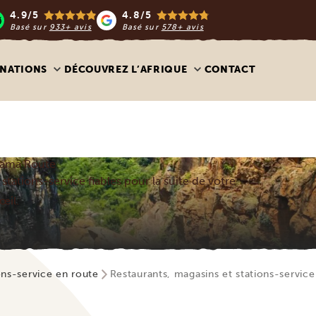
4.9/5
4.8/5
Basé sur
933+ avis
Basé sur
578+ avis
INATIONS
DÉCOUVREZ L’AFRIQUE
CONTACT
orama Route
stations-service fiables pour la suite de votre
œil.
ons-service en route
Restaurants, magasins et stations-servi