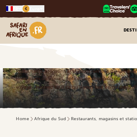
€
FR
Euro
Safari en Afrique
DEST
Restaurants, magasins et stations-service sur la Pan
Bons plans culinaires, options de shopping pratiques, 
voyage : trouvez tout ce qu'il vous faut en un coup d’
Home
Afrique du Sud
Restaurants, magasins et stati