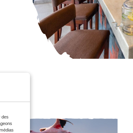
r des
tageons
e médias