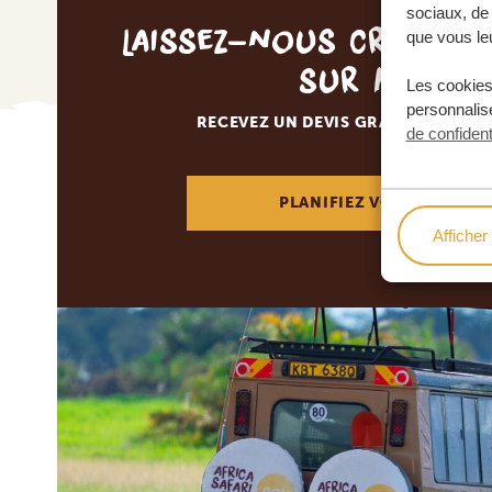
sociaux, de 
Laissez-nous créer v
que vous leu
sur mesur
Les cookies
personnalise
RECEVEZ UN DEVIS GRATUIT, SANS
de confident
PLANIFIEZ VOTRE AVENT
Afficher 