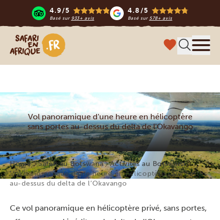
4.9/5
4.8/5
Basé sur
933+ avis
Basé sur
578+ avis
Safari en Afrique
Menu
Vol panoramique d'une heure en hélicoptère
sans portes au-dessus du delta de l'Okavango
Home
Safari au Botswana
Activités au Botswana
Vol panoramique d’une heure en hélicoptère sans portes
au-dessus du delta de l’Okavango
Ce vol panoramique en hélicoptère privé, sans portes,