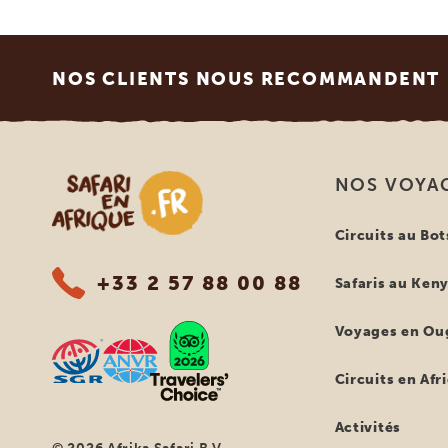
Footer
NOS CLIENTS NOUS RECOMMANDENT
Safari en Afrique
NOS VOYA
Circuits au Bo
+33 2 57 88 00 88
Safaris au Ken
Voyages en Ou
Circuits en Afr
Activités