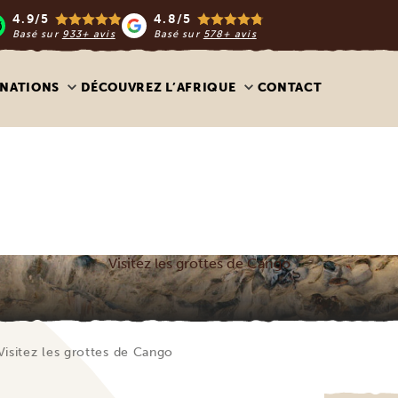
4.9/5
4.8/5
Basé sur
933+ avis
Basé sur
578+ avis
INATIONS
DÉCOUVREZ L’AFRIQUE
CONTACT
Visitez les grottes de Cango
Visitez les grottes de Cango