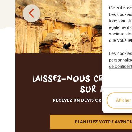
Ce site we
Les cookies 
fonctionnali
également de
sociaux, de 
que vous leu
Les cookies
personnalise
de confident
Laissez-nous créer v
sur mesur
Afficher 
RECEVEZ UN DEVIS GRATUIT, SANS
PLANIFIEZ VOTRE AVENT