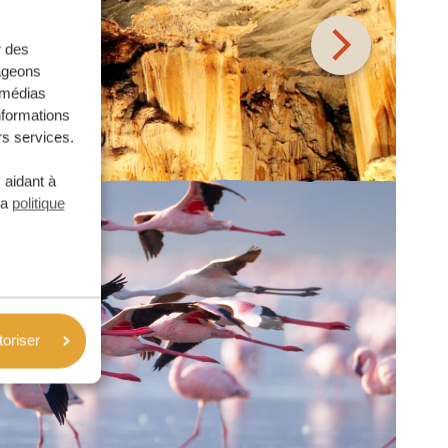
r des
tageons
e médias
nformations
rs services.
 aidant à
la
politique
toriser