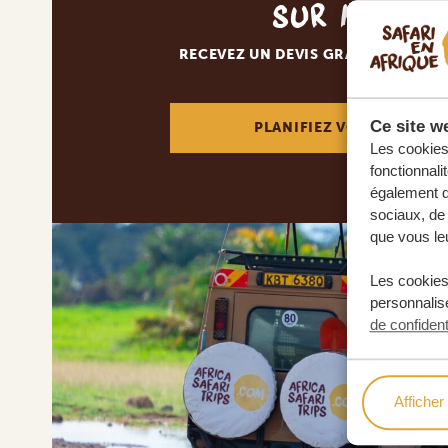
sur mesur
RECEVEZ UN DEVIS GRATUIT, SANS
Ce site we
PLANIFIEZ VOTRE AVENT
Les cookies 
fonctionnali
également de
sociaux, de 
que vous leu
Les cookies
personnalise
de confident
Afficher 