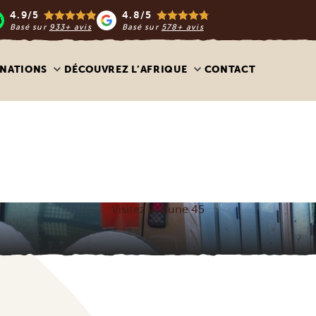
4.9/5
4.8/5
Basé sur
933+ avis
Basé sur
578+ avis
INATIONS
DÉCOUVREZ L’AFRIQUE
CONTACT
Visitez la Dune 45