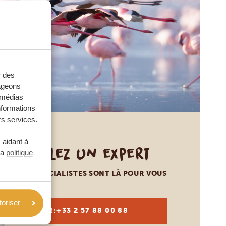
r des
tageons
e médias
nformations
rs services.
 aidant à
Appelez un expert
la
politique
NOS SPÉCIALISTES SONT LÀ POUR VOUS
toriser
FR:
+33 2 57 88 00 88