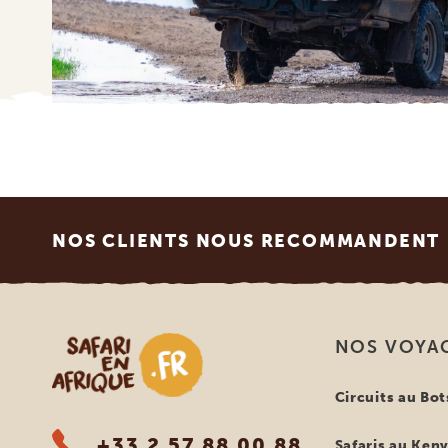
Footer
NOS CLIENTS NOUS RECOMMANDENT
Safari en Afrique
NOS VOYA
Circuits au Bo
+33 2 57 88 00 88
Safaris au Ken