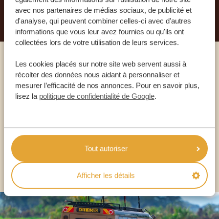
PLANIFIEZ VOTRE AVENTURE
avec nos partenaires de médias sociaux, de publicité et
d'analyse, qui peuvent combiner celles-ci avec d'autres
informations que vous leur avez fournies ou qu'ils ont
collectées lors de votre utilisation de leurs services.
Les cookies placés sur notre site web servent aussi à
Appelez un expert
récolter des données nous aidant à personnaliser et
mesurer l’efficacité de nos annonces. Pour en savoir plus,
lisez la
politique de confidentialité de Google
.
NOS SPÉCIALISTES SONT LÀ POUR VOUS
FR:
+33 2 57 88 00 88
Tout autoriser
AUTRES PAYS
Afficher les détails