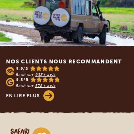
Footer
NOS CLIENTS NOUS RECOMMANDENT
4.9/5
Basé sur
933+ avis
4.8/5
Basé sur
578+ avis
EN LIRE PLUS
Safari en Afrique