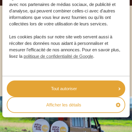
avec nos partenaires de médias sociaux, de publicité et
d'analyse, qui peuvent combiner celles-ci avec d'autres
informations que vous leur avez fournies ou qu'ils ont
Appelez un expert
collectées lors de votre utilisation de leurs services.
Les cookies placés sur notre site web servent aussi à
NOS SPÉCIALISTES SONT LÀ POUR VOUS
récolter des données nous aidant à personnaliser et
mesurer l’efficacité de nos annonces. Pour en savoir plus,
lisez la
politique de confidentialité de Google
.
FR:
+33 2 57 88 00 88
AUTRES PAYS
Tout autoriser
Afficher les détails