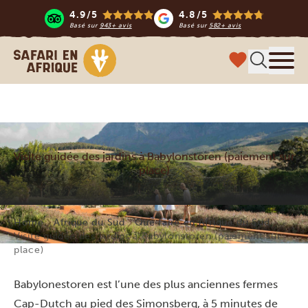
4.9/5
4.8/5
Basé sur
943+ avis
Basé sur
582+ avis
Safari en Afrique
Menu
Visite guidée des jardins à Babylonstoren (paiement sur
place)
Home
Afrique du Sud
Que faire en Afrique du Sud
Visite guidée des jardins à Babylonstoren (paiement sur
place)
Babylonestoren est l’une des plus anciennes fermes
Cap-Dutch au pied des Simonsberg, à 5 minutes de