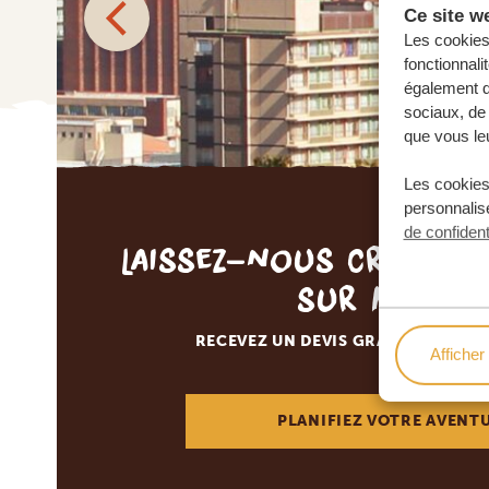
Ce site we
Les cookies 
fonctionnali
également de
sociaux, de 
que vous leu
Les cookies
personnalise
de confident
Laissez-nous créer v
sur mesur
RECEVEZ UN DEVIS GRATUIT, SANS
Afficher 
PLANIFIEZ VOTRE AVENT