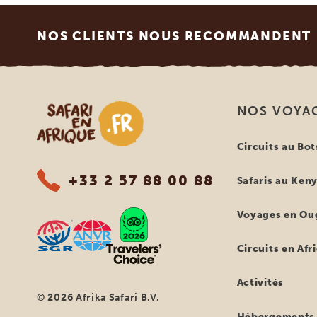
Footer
NOS CLIENTS NOUS RECOMMANDENT
Safari en Afrique
NOS VOYA
Circuits au Bo
+33 2 57 88 00 88
Safaris au Ken
Voyages en Ou
Circuits en Afr
Activités
© 2026 Afrika Safari B.V.
Hébergements