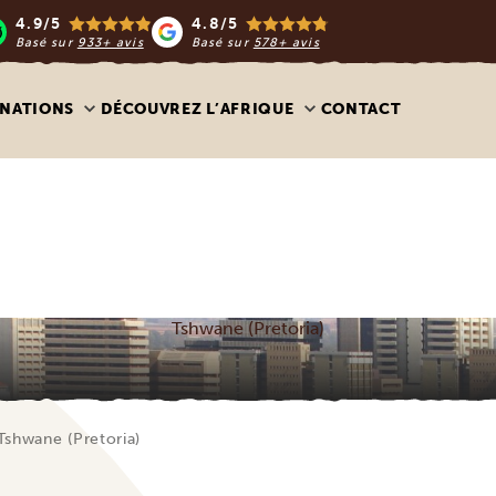
4.9/5
4.8/5
Basé sur
933+ avis
Basé sur
578+ avis
INATIONS
DÉCOUVREZ L’AFRIQUE
CONTACT
Tshwane (Pretoria)
Tshwane (Pretoria)