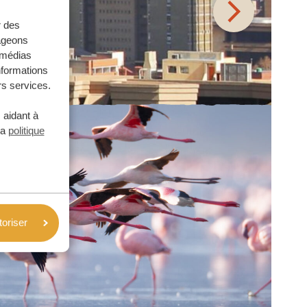
r des
tageons
e médias
nformations
rs services.
 aidant à
la
politique
toriser