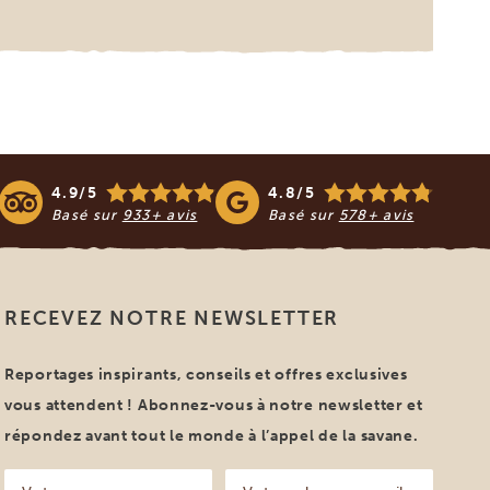
4.9/5
4.8/5
Basé sur
933+ avis
Basé sur
578+ avis
RECEVEZ NOTRE NEWSLETTER
Reportages inspirants, conseils et offres exclusives
vous attendent ! Abonnez-vous à notre newsletter et
répondez avant tout le monde à l’appel de la savane.
Votre
Votre