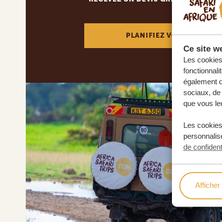
PLANIFIEZ VOTRE AVENT
Ce site we
Les cookies 
fonctionnali
également de
sociaux, de 
que vous leu
Les cookies
personnalise
de confident
Afficher 