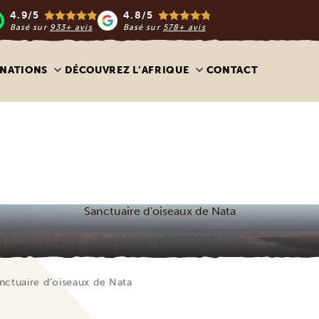
4.9/5
4.8/5
Basé sur
933+ avis
Basé sur
578+ avis
INATIONS
DÉCOUVREZ L’AFRIQUE
CONTACT
Sanctuaire d'oiseaux de Nata
nctuaire d’oiseaux de Nata