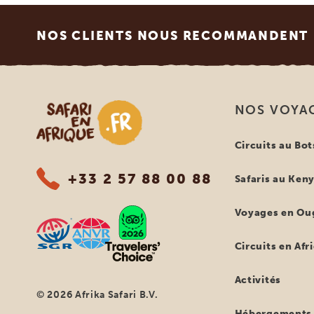
Footer
NOS CLIENTS NOUS RECOMMANDENT
Safari en Afrique
NOS VOYA
Circuits au Bo
+33 2 57 88 00 88
Safaris au Ken
Voyages en Ou
Circuits en Afr
Activités
© 2026 Afrika Safari B.V.
Hébergements