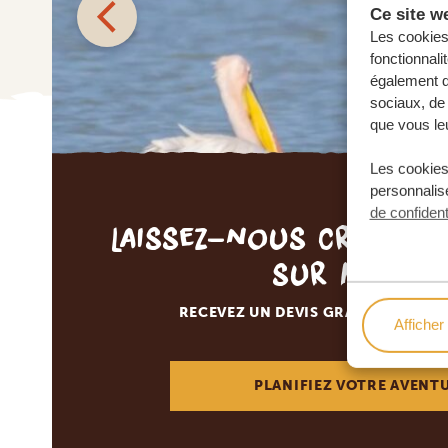
Ce site we
Les cookies 
fonctionnali
également de
sociaux, de 
que vous leu
Les cookies
personnalise
de confident
Laissez-nous créer v
sur mesur
RECEVEZ UN DEVIS GRATUIT, SANS
Afficher 
PLANIFIEZ VOTRE AVENT