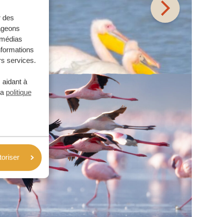
r des
tageons
e médias
nformations
rs services.
 aidant à
la
politique
toriser