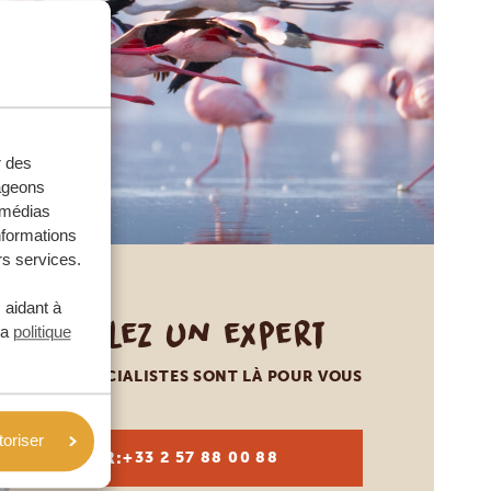
r des
tageons
e médias
nformations
rs services.
 aidant à
Appelez un expert
la
politique
NOS SPÉCIALISTES SONT LÀ POUR VOUS
toriser
FR:
+33 2 57 88 00 88