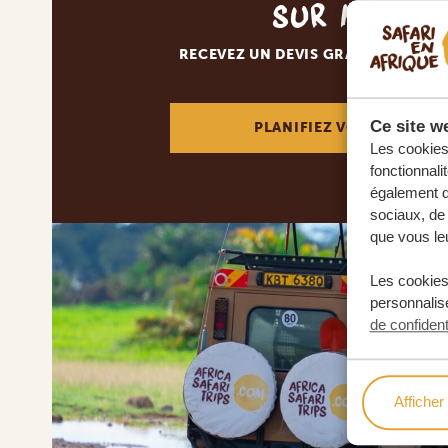
sur mesur
RECEVEZ UN DEVIS GRATUIT, SANS
Ce site we
PLANIFIEZ VOTRE AVENT
Les cookies 
fonctionnali
également de
sociaux, de 
que vous leu
Les cookies
personnalise
de confident
Afficher 