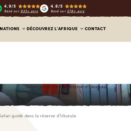
4.9/5
4.8/5
Basé sur
933+ avis
Basé sur
578+ avis
INATIONS
DÉCOUVREZ L’AFRIQUE
CONTACT
Safari guidé dans la réserve d'Ukutula
Safari guidé dans la réserve d’Ukutula