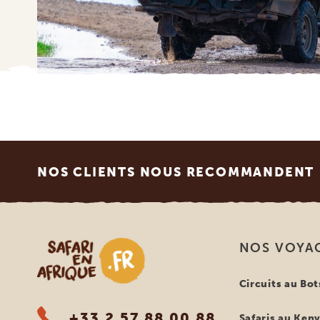
Footer
NOS CLIENTS NOUS RECOMMANDENT
Safari en Afrique
NOS VOYA
Circuits au Bo
+33 2 57 88 00 88
Safaris au Ken