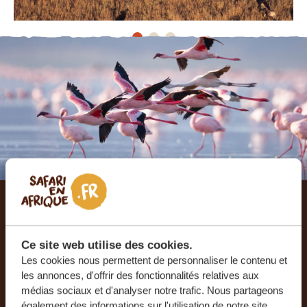
Laissez-nous créer votre
voyage sur mesure
Ce site web utilise des cookies.
Les cookies nous permettent de personnaliser le contenu et
les annonces, d'offrir des fonctionnalités relatives aux
RECEVEZ UN DEVIS GRATUIT, SANS
médias sociaux et d'analyser notre trafic. Nous partageons
ENGAGEMENT
également des informations sur l'utilisation de notre site