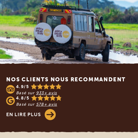
Footer
NOS CLIENTS NOUS RECOMMANDENT
4.9/5
Basé sur
933+ avis
4.8/5
Basé sur
578+ avis
EN LIRE PLUS