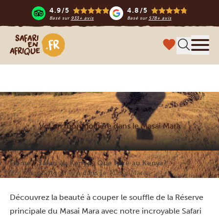
4.9/5
4.8/5
Basé sur
933+ avis
Basé sur
578+ avis
Safari en Afrique
Menu
Vol en montgolfière dans le Masai Mara
Home
Safari au Kenya
Que faire au Kenya?
Vol en montgolfière dans le Masai Mara
Découvrez la beauté à couper le souffle de la Réserve
principale du Masai Mara avec notre incroyable Safari