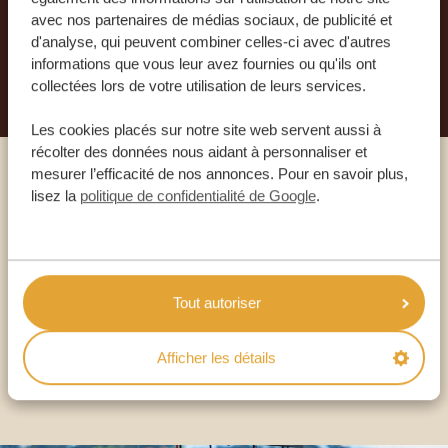
avec nos partenaires de médias sociaux, de publicité et
d'analyse, qui peuvent combiner celles-ci avec d'autres
PLANIFIEZ VOTRE AVENTURE
informations que vous leur avez fournies ou qu'ils ont
collectées lors de votre utilisation de leurs services.
Les cookies placés sur notre site web servent aussi à
récolter des données nous aidant à personnaliser et
mesurer l’efficacité de nos annonces. Pour en savoir plus,
Appelez un expert
lisez la
politique de confidentialité de Google
.
NOS SPÉCIALISTES SONT LÀ POUR VOUS
Tout autoriser
FR:
+33 2 57 88 00 88
Afficher les détails
AUTRES PAYS