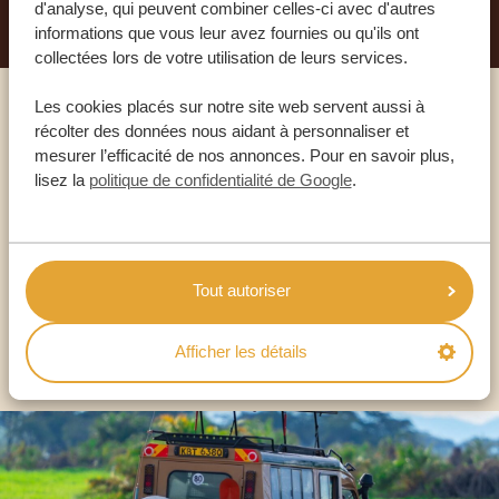
d'analyse, qui peuvent combiner celles-ci avec d'autres
informations que vous leur avez fournies ou qu'ils ont
collectées lors de votre utilisation de leurs services.
Les cookies placés sur notre site web servent aussi à
Appelez un expert
récolter des données nous aidant à personnaliser et
mesurer l’efficacité de nos annonces. Pour en savoir plus,
lisez la
politique de confidentialité de Google
.
NOS SPÉCIALISTES SONT LÀ POUR VOUS
FR:
+33 2 57 88 00 88
Tout autoriser
AUTRES PAYS
Afficher les détails