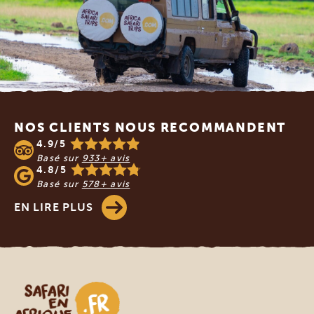
Footer
NOS CLIENTS NOUS RECOMMANDENT
4.9/5
Basé sur
933+ avis
4.8/5
Basé sur
578+ avis
EN LIRE PLUS
Safari en Afrique