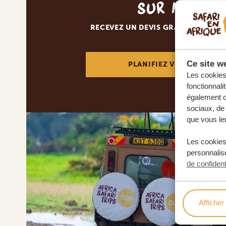
sur mesur
RECEVEZ UN DEVIS GRATUIT, SANS
Ce site we
PLANIFIEZ VOTRE AVENT
Les cookies 
fonctionnali
également de
sociaux, de 
que vous leu
Les cookies
personnalise
de confident
Afficher 