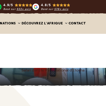
4.9/5
4.8/5
Basé sur
933+ avis
Basé sur
578+ avis
INATIONS
DÉCOUVREZ L’AFRIQUE
CONTACT
Safari dans le Parc National d'Etosha