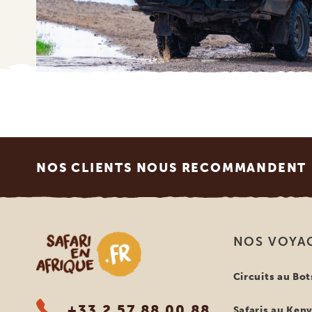
Footer
NOS CLIENTS NOUS RECOMMANDENT
Safari en Afrique
NOS VOYA
Circuits au Bo
+33 2 57 88 00 88
Safaris au Ken