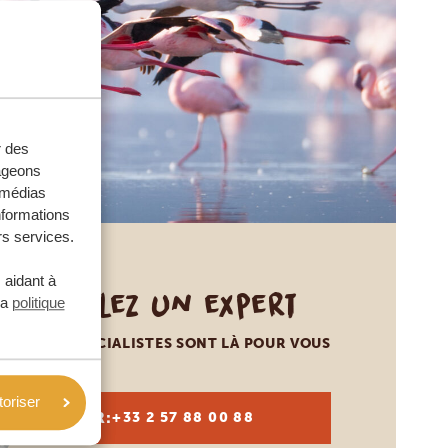
r des
tageons
e médias
nformations
rs services.
 aidant à
Appelez un expert
la
politique
NOS SPÉCIALISTES SONT LÀ POUR VOUS
toriser
FR:
+33 2 57 88 00 88