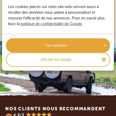
Les cookies placés sur notre site web servent aussi à
FR:
+33 2 57 88 00 88
récolter des données nous aidant à personnaliser et
mesurer l’efficacité de nos annonces. Pour en savoir plus,
lisez la
politique de confidentialité de Google
.
AUTRES PAYS
Tout autoriser
Afficher les détails
Footer
NOS CLIENTS NOUS RECOMMANDENT
4.9/5