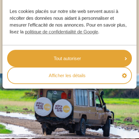
Les cookies placés sur notre site web servent aussi à
NOS SPÉCIALISTES SONT LÀ POUR VOUS
récolter des données nous aidant à personnaliser et
mesurer l’efficacité de nos annonces. Pour en savoir plus,
lisez la
politique de confidentialité de Google
.
FR:
+33 2 57 88 00 88
AUTRES PAYS
Tout autoriser
Afficher les détails